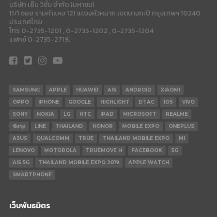
บริษัท เอ็ม วิชั่น จำกัด (มหาชน)
11/1 ซอย รามคำแหง 121 แขวงหัวหมาก เขตบางกะปี กรุงเทพฯ 10240
ประเทศไทย
โทร 0-2735-1201 , 0-2735-1202 , 0-2735-1204
แฟกซ์ 0-2735-2719.
SAMSUNG
APPLE
HUAWEI
AIS
ANDROID
XIAOMI
OPPO
IPHONE
GOOGLE
HIGHLIGHT
DTAC
IOS
VIVO
SONY
NOKIA
LG
HTC
IPAD
MICROSOFT
REALME
ซัมซุง
LINE
THAILAND
HONOR
MOBILE EXPO
ONEPLUS
ASUS
QUALCOMM
TRUE
THAILAND MOBILE EXPO
MI
LENOVO
MOTOROLA
TRUEMOVE H
FACEBOOK
5G
AIS 5G
THAILAND MOBILE EXPO 2019
APPLE WATCH
SMARTPHONE
เว็บพันธมิตร