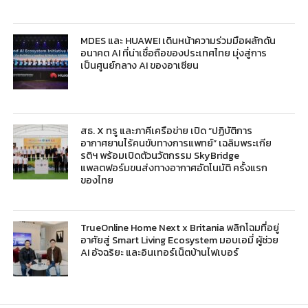
MDES และ HUAWEI เดินหน้าความร่วมมือผลักดัน
อนาคต AI ที่น่าเชื่อถือของประเทศไทย มุ่งสู่การ
เป็นศูนย์กลาง AI ของอาเซียน
สธ. X ทรู และภาคีเครือข่าย เปิด “ปฏิบัติการ
อากาศยานไร้คนขับทางการแพทย์” เฉลิมพระเกีย
รติฯ พร้อมเปิดตัวนวัตกรรม SkyBridge
แพลตฟอร์มขนส่งทางอากาศอัตโนมัติ ครั้งแรก
ของไทย
TrueOnline Home Next x Britania พลิกโฉมที่อยู่
อาศัยสู่ Smart Living Ecosystem มอบเอมี่ ผู้ช่วย
AI อัจฉริยะ และอินเทอร์เน็ตบ้านไฟเบอร์