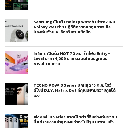
Samsung เปิดตัว Galaxy Watch Ultra2 และ
Galaxy Watch9 ปฏิวัติการดูแลสุขภาพเชิง
ป้องกันด้วย AI อัจฉริยะบนข้อมือ
Infinix เปิดตัว HOT 70 สมาร์ตโฟน Entry-
Level ราคา 4,999 บาท ด้วยดีไซน์มีลูกเล่น
ชาร์จไว ทนทาน
TECNO POVA 8 Series ปักหมุด 15 ก.ค. โชว์
ดีไซน์ D.I.Y. Matrix Dot ที่คุณนิยามความคูลได้
เอง
Xiaomi 18 Series คาดเปิดตัวที่จีนช่วงกันยายน
นี้ แต่รายงานล่าสุดเผยว่าจะไม่มีรุ่น Ultra แล้ว