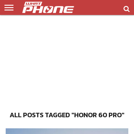
ข่าว
รีวิว
ทิป
แอพ
เกมส์
บทความ
COMPARISON
ติดต่อ
API
&
พลิ
เรา
NEW
ทริค
เคชั่น
ALL POSTS TAGGED "HONOR 60 PRO"