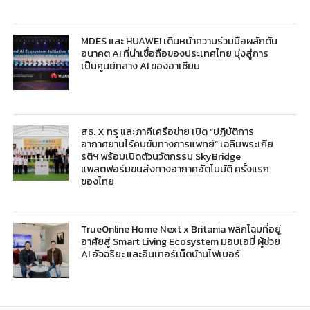
MDES และ HUAWEI เดินหน้าความร่วมมือผลักดัน
อนาคต AI ที่น่าเชื่อถือของประเทศไทย มุ่งสู่การ
เป็นศูนย์กลาง AI ของอาเซียน
สธ. X ทรู และภาคีเครือข่าย เปิด “ปฏิบัติการ
อากาศยานไร้คนขับทางการแพทย์” เฉลิมพระเกีย
รติฯ พร้อมเปิดตัวนวัตกรรม SkyBridge
แพลตฟอร์มขนส่งทางอากาศอัตโนมัติ ครั้งแรก
ของไทย
TrueOnline Home Next x Britania พลิกโฉมที่อยู่
อาศัยสู่ Smart Living Ecosystem มอบเอมี่ ผู้ช่วย
AI อัจฉริยะ และอินเทอร์เน็ตบ้านไฟเบอร์