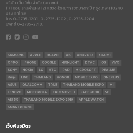
บริษัท เอ็ม วิชั่น จำกัด (มหาชน)
11/1 ซอย รามคำแหง 121 แขวงหัวหมาก เขตบางกะปี กรุงเทพฯ 10240
ประเทศไทย
โทร 0-2735-1201 , 0-2735-1202 , 0-2735-1204
แฟกซ์ 0-2735-2719.
SAMSUNG
APPLE
HUAWEI
AIS
ANDROID
XIAOMI
OPPO
IPHONE
GOOGLE
HIGHLIGHT
DTAC
IOS
VIVO
SONY
NOKIA
LG
HTC
IPAD
MICROSOFT
REALME
ซัมซุง
LINE
THAILAND
HONOR
MOBILE EXPO
ONEPLUS
ASUS
QUALCOMM
TRUE
THAILAND MOBILE EXPO
MI
LENOVO
MOTOROLA
TRUEMOVE H
FACEBOOK
5G
AIS 5G
THAILAND MOBILE EXPO 2019
APPLE WATCH
SMARTPHONE
เว็บพันธมิตร