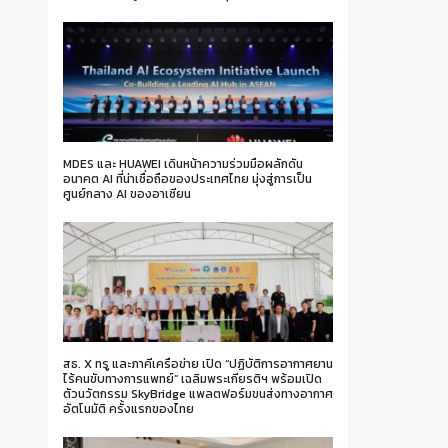
MDES และ HUAWEI เดินหน้าความร่วมมือผลักดัน
อนาคต AI ที่น่าเชื่อถือของประเทศไทย มุ่งสู่การเป็น
ศูนย์กลาง AI ของอาเซียน
สธ. X ทรู และภาคีเครือข่าย เปิด “ปฏิบัติการอากาศยาน
ไร้คนขับทางการแพทย์” เฉลิมพระเกียรติฯ พร้อมเปิด
ตัวนวัตกรรม SkyBridge แพลตฟอร์มขนส่งทางอากาศ
อัตโนมัติ ครั้งแรกของไทย