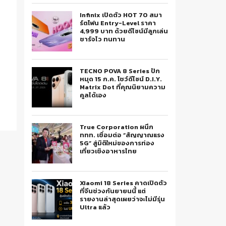
Infinix เปิดตัว HOT 70 สมา
ร์ตโฟน Entry-Level ราคา
4,999 บาท ด้วยดีไซน์มีลูกเล่น
ชาร์จไว ทนทาน
TECNO POVA 8 Series ปัก
หมุด 15 ก.ค. โชว์ดีไซน์ D.I.Y.
Matrix Dot ที่คุณนิยามความ
คูลได้เอง
True Corporation ผนึก
ททท. เชื่อมต่อ “สัญญาณแรง
5G” สู่มิติใหม่ของการท่อง
เที่ยวเชิงอาหารไทย
Xiaomi 18 Series คาดเปิดตัว
ที่จีนช่วงกันยายนนี้ แต่
รายงานล่าสุดเผยว่าจะไม่มีรุ่น
Ultra แล้ว