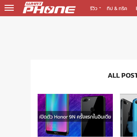
รีวิว
ทิป & ทริค
ALL POS