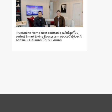
TrueOnline Home Next x Britania พลิกโฉมที่อยู่
อาศัยสู่ Smart Living Ecosystem มอบเอมี่ ผู้ช่วย AI
อัจฉริยะ และอินเทอร์เน็ตบ้านไฟเบอร์