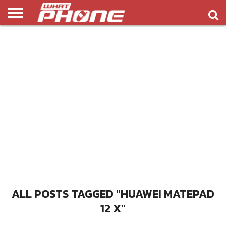
ข่าว
รีวิว
ทิป
แอพ
เกมส์
บทความ
COMPARISON
ติดต่อ
API
&
พลิ
เรา
NEW
ทริค
เคชั่น
ALL POSTS TAGGED "HUAWEI MATEPAD
12 X"