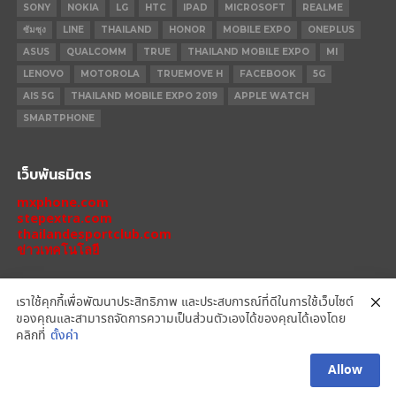
SONY
NOKIA
LG
HTC
IPAD
MICROSOFT
REALME
ซัมซุง
LINE
THAILAND
HONOR
MOBILE EXPO
ONEPLUS
ASUS
QUALCOMM
TRUE
THAILAND MOBILE EXPO
MI
LENOVO
MOTOROLA
TRUEMOVE H
FACEBOOK
5G
AIS 5G
THAILAND MOBILE EXPO 2019
APPLE WATCH
SMARTPHONE
เว็บพันธมิตร
mxphone.com
stepextra.com
thailandesportclub.com
ข่าวเทคโนโลยี
เราใช้คุกกี้เพื่อพัฒนาประสิทธิภาพ และประสบการณ์ที่ดีในการใช้เว็บไซต์
ของคุณและสามารถจัดการความเป็นส่วนตัวเองได้ของคุณได้เองโดย
IPHONE 14 PRO
IPHONE 14
IPHONE 11 PRO
IPHONE 11
XIAOMI
คลิกที่
ตั้งค่า
OPPO
HONOR
MOTOROLA
REALME
REDMI
Allow