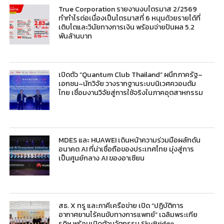
True Corporation รายงานงบไตรมาส 2/2569
ทำกำไรต่อเนื่องเป็นไตรมาสที่ 6 หนุนด้วยรายได้ที่
เติบโตและวินัยทางการเงิน พร้อมจ่ายปันผล 5.2
พันล้านบาท
เปิดตัว “Quantum Club Thailand” ผนึกภาครัฐ–
เอกชน–นักวิจัย วางรากฐานระบบนิเวศควอนตัม
ไทย เชื่อมงานวิจัยสู่การใช้จริงในภาคอุตสาหกรรม
MDES และ HUAWEI เดินหน้าความร่วมมือผลักดัน
อนาคต AI ที่น่าเชื่อถือของประเทศไทย มุ่งสู่การ
เป็นศูนย์กลาง AI ของอาเซียน
สธ. X ทรู และภาคีเครือข่าย เปิด “ปฏิบัติการ
อากาศยานไร้คนขับทางการแพทย์” เฉลิมพระเกีย
รติฯ พร้อมเปิดตัวนวัตกรรม SkyBridge