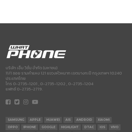
บริษัท เอ็ม วิชั่น จำกัด (มหาชน)
11/1 ซอย รามคำแหง 121 แขวงหัวหมาก เขตบางกะปี กรุงเทพฯ 10240
ประเทศไทย
โทร 0-2735-1201 , 0-2735-1202 , 0-2735-1204
แฟกซ์ 0-2735-2719.
SAMSUNG
APPLE
HUAWEI
AIS
ANDROID
XIAOMI
OPPO
IPHONE
GOOGLE
HIGHLIGHT
DTAC
IOS
VIVO