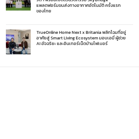
แพลตฟอร์มขนส่งทางอากาศอัตโนมัติ ครั้งแรก
ของไทย
TrueOnline Home Next x Britania พลิกโฉมที่อยู่
อาศัยสู่ Smart Living Ecosystem มอบเอมี่ ผู้ช่วย
AI อัจฉริยะ และอินเทอร์เน็ตบ้านไฟเบอร์