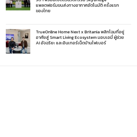
แพลตฟอร์มขนส่งทางอากาศอัตโนมัติ ครั้งแรก
ของไทย
TrueOnline Home Next x Britania พลิกโฉมที่อยู่
อาศัยสู่ Smart Living Ecosystem มอบเอมี่ ผู้ช่วย
AI อัจฉริยะ และอินเทอร์เน็ตบ้านไฟเบอร์