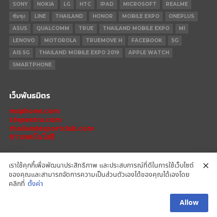
SONY
NOKIA
LG
HTC
IPAD
MICROSOFT
REALME
ซัมซุง
LINE
THAILAND
HONOR
MOBILE EXPO
ONEPLUS
ASUS
QUALCOMM
TRUE
THAILAND MOBILE EXPO
MI
LENOVO
MOTOROLA
TRUEMOVE H
FACEBOOK
5G
AIS 5G
THAILAND MOBILE EXPO 2019
APPLE WATCH
SMARTPHONE
เว็บพันธมิตร
mxphone.com
stepextra.com
thailandesportclub.com
ข่าวเทคโนโลยี
เราใช้คุกกี้เพื่อพัฒนาประสิทธิภาพ และประสบการณ์ที่ดีในการใช้เว็บไซต์
ของคุณและสามารถจัดการความเป็นส่วนตัวเองได้ของคุณได้เองโดย
IPHONE 14 PRO
IPHONE 14
IPHONE 11 PRO
IPHONE 11
XIAOMI
คลิกที่
ตั้งค่า
OPPO
HONOR
MOTOROLA
REALME
REDMI
Allow