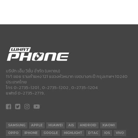
บริษัท เอ็ม วิชั่น จำกัด (มหาชน)
11/1 ซอย รามคำแหง 121 แขวงหัวหมาก เขตบางกะปี กรุงเทพฯ 10240
ประเทศไทย
โทร 0-2735-1201 , 0-2735-1202 , 0-2735-1204
แฟกซ์ 0-2735-2719.
SAMSUNG
APPLE
HUAWEI
AIS
ANDROID
XIAOMI
OPPO
IPHONE
GOOGLE
HIGHLIGHT
DTAC
IOS
VIVO