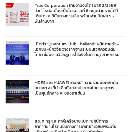
True Corporation รายงานงบไตรมาส 2/2569
ทำกำไรต่อเนื่องเป็นไตรมาสที่ 6 หนุนด้วยรายได้ที่
เติบโตและวินัยทางการเงิน พร้อมจ่ายปันผล 5.2
พันล้านบาท
เปิดตัว “Quantum Club Thailand” ผนึกภาครัฐ–
เอกชน–นักวิจัย วางรากฐานระบบนิเวศควอนตัม
ไทย เชื่อมงานวิจัยสู่การใช้จริงในภาคอุตสาหกรรม
MDES และ HUAWEI เดินหน้าความร่วมมือผลักดัน
อนาคต AI ที่น่าเชื่อถือของประเทศไทย มุ่งสู่การ
เป็นศูนย์กลาง AI ของอาเซียน
สธ. X ทรู และภาคีเครือข่าย เปิด “ปฏิบัติการ
อากาศยานไร้คนขับทางการแพทย์” เฉลิมพระเกีย
รติฯ พร้อมเปิดตัวนวัตกรรม SkyBridge