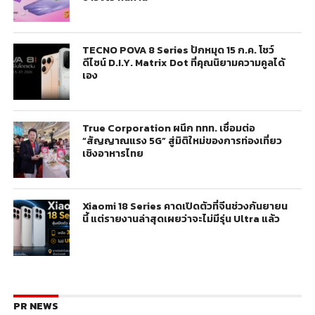
TECNO POVA 8 Series ปักหมุด 15 ก.ค. โชว์
ดีไซน์ D.I.Y. Matrix Dot ที่คุณนิยามความคูลได้
เอง
True Corporation ผนึก ททท. เชื่อมต่อ
“สัญญาณแรง 5G” สู่มิติใหม่ของการท่องเที่ยว
เชิงอาหารไทย
Xiaomi 18 Series คาดเปิดตัวที่จีนช่วงกันยายน
นี้ แต่รายงานล่าสุดเผยว่าจะไม่มีรุ่น Ultra แล้ว
PR NEWS