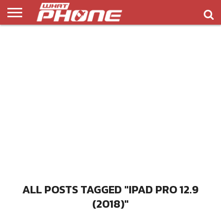
ข่าว
รีวิว
ทิป
แอพ
เกมส์
บทความ
COMPARISON
ติดต่อ
API
&
พลิ
เรา
NEW
ทริค
เคชั่น
ALL POSTS TAGGED "IPAD PRO 12.9
(2018)"