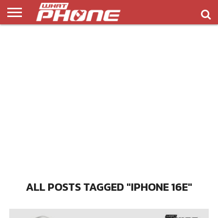
ข่าว
รีวิว
ทิป
แอพ
เกมส์
บทความ
COMPARISON
ติดต่อ
API
&
พลิ
เรา
NEW
ทริค
เคชั่น
ALL POSTS TAGGED "IPHONE 16E"