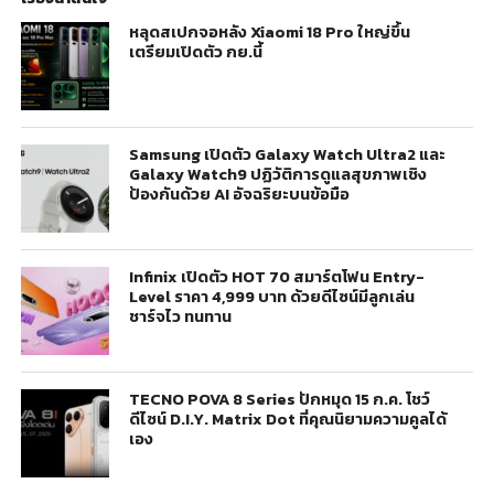
หลุดสเปกจอหลัง Xiaomi 18 Pro ใหญ่ขึ้น
เตรียมเปิดตัว กย.นี้
Samsung เปิดตัว Galaxy Watch Ultra2 และ
Galaxy Watch9 ปฏิวัติการดูแลสุขภาพเชิง
ป้องกันด้วย AI อัจฉริยะบนข้อมือ
Infinix เปิดตัว HOT 70 สมาร์ตโฟน Entry-
Level ราคา 4,999 บาท ด้วยดีไซน์มีลูกเล่น
ชาร์จไว ทนทาน
TECNO POVA 8 Series ปักหมุด 15 ก.ค. โชว์
ดีไซน์ D.I.Y. Matrix Dot ที่คุณนิยามความคูลได้
เอง