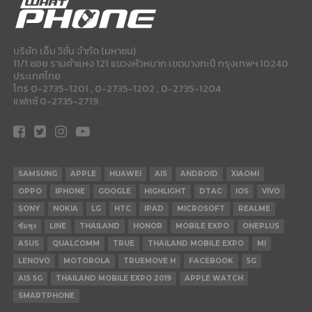
บริษัท เอ็ม วิชั่น จำกัด (มหาชน)
11/1 ซอย รามคำแหง 121 แขวงหัวหมาก เขตบางกะปี กรุงเทพฯ 10240
ประเทศไทย
โทร 0-2735-1201 , 0-2735-1202 , 0-2735-1204
แฟกซ์ 0-2735-2719.
SAMSUNG
APPLE
HUAWEI
AIS
ANDROID
XIAOMI
OPPO
IPHONE
GOOGLE
HIGHLIGHT
DTAC
IOS
VIVO
SONY
NOKIA
LG
HTC
IPAD
MICROSOFT
REALME
ซัมซุง
LINE
THAILAND
HONOR
MOBILE EXPO
ONEPLUS
ASUS
QUALCOMM
TRUE
THAILAND MOBILE EXPO
MI
LENOVO
MOTOROLA
TRUEMOVE H
FACEBOOK
5G
AIS 5G
THAILAND MOBILE EXPO 2019
APPLE WATCH
SMARTPHONE