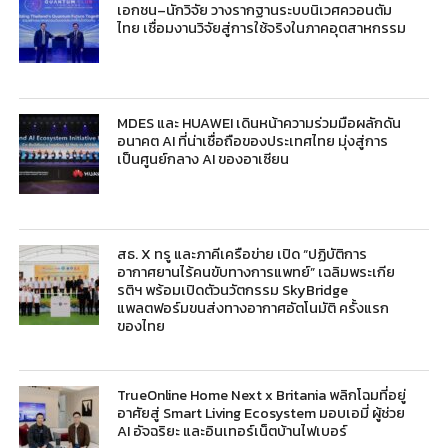
เอกชน–นักวิจัย วางรากฐานระบบนิเวศควอนตัม
ไทย เชื่อมงานวิจัยสู่การใช้จริงในภาคอุตสาหกรรม
MDES และ HUAWEI เดินหน้าความร่วมมือผลักดัน
อนาคต AI ที่น่าเชื่อถือของประเทศไทย มุ่งสู่การ
เป็นศูนย์กลาง AI ของอาเซียน
สธ. X ทรู และภาคีเครือข่าย เปิด “ปฏิบัติการ
อากาศยานไร้คนขับทางการแพทย์” เฉลิมพระเกีย
รติฯ พร้อมเปิดตัวนวัตกรรม SkyBridge
แพลตฟอร์มขนส่งทางอากาศอัตโนมัติ ครั้งแรก
ของไทย
TrueOnline Home Next x Britania พลิกโฉมที่อยู่
อาศัยสู่ Smart Living Ecosystem มอบเอมี่ ผู้ช่วย
AI อัจฉริยะ และอินเทอร์เน็ตบ้านไฟเบอร์