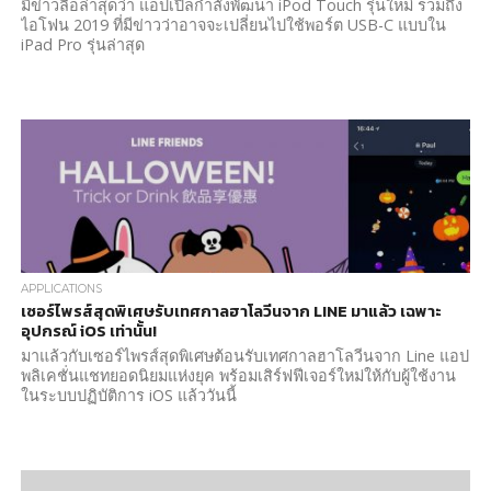
มีข่าวลือล่าสุดว่า แอปเปิลกำลังพัฒนา iPod Touch รุ่นใหม่ รวมถึง
ไอโฟน 2019 ที่มีข่าวว่าอาจจะเปลี่ยนไปใช้พอร์ต USB-C แบบใน
iPad Pro รุ่นล่าสุด
APPLICATIONS
เซอร์ไพรส์สุดพิเศษรับเทศกาลฮาโลวีนจาก LINE มาแล้ว เฉพาะ
อุปกรณ์ iOS เท่านั้น!
มาแล้วกับเซอร์ไพรส์สุดพิเศษต้อนรับเทศกาลฮาโลวีนจาก Line แอป
พลิเคชั่นแชทยอดนิยมแห่งยุค พร้อมเสิร์ฟฟีเจอร์ใหม่ให้กับผู้ใช้งาน
ในระบบปฏิบัติการ iOS แล้ววันนี้