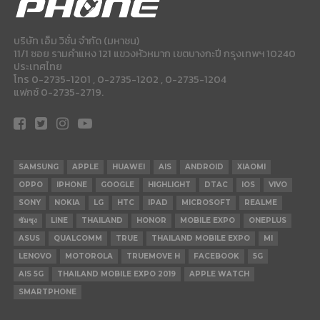
บริษัท เอ็ม วิชั่น จำกัด (มหาชน)
11/1 ซอย รามคำแหง 121 แขวงหัวหมาก เขตบางกะปี กรุงเทพฯ 10240
ประเทศไทย
โทร 0-2735-1201 , 0-2735-1202 , 0-2735-1204
แฟกซ์ 0-2735-2719.
SAMSUNG
APPLE
HUAWEI
AIS
ANDROID
XIAOMI
OPPO
IPHONE
GOOGLE
HIGHLIGHT
DTAC
IOS
VIVO
SONY
NOKIA
LG
HTC
IPAD
MICROSOFT
REALME
ซัมซุง
LINE
THAILAND
HONOR
MOBILE EXPO
ONEPLUS
ASUS
QUALCOMM
TRUE
THAILAND MOBILE EXPO
MI
LENOVO
MOTOROLA
TRUEMOVE H
FACEBOOK
5G
AIS 5G
THAILAND MOBILE EXPO 2019
APPLE WATCH
SMARTPHONE