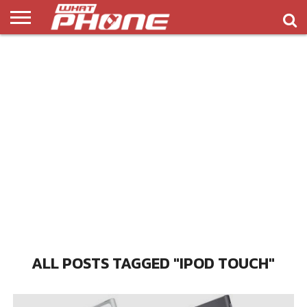
ข่าว
รีวิว
ทิป
แอพ
เกมส์
บทความ
COMPARISON
ติดต่อ
API
&
พลิ
เรา
NEW
ทริค
เคชั่น
ALL POSTS TAGGED "IPOD TOUCH"