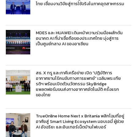
ไทย เชื่อมงานวิจัยสู่การใช้จริงในภาคอุตสาหกรรม
MDES และ HUAWEI เดินหน้าความร่วมมือผลักดัน
อนาคต AI ที่น่าเชื่อถือของประเทศไทย มุ่งสู่การ
เป็นศูนย์กลาง AI ของอาเซียน
สธ. X ทรู และภาคีเครือข่าย เปิด “ปฏิบัติการ
อากาศยานไร้คนขับทางการแพทย์” เฉลิมพระเกีย
รติฯ พร้อมเปิดตัวนวัตกรรม SkyBridge
แพลตฟอร์มขนส่งทางอากาศอัตโนมัติ ครั้งแรก
ของไทย
TrueOnline Home Next x Britania พลิกโฉมที่อยู่
อาศัยสู่ Smart Living Ecosystem มอบเอมี่ ผู้ช่วย
AI อัจฉริยะ และอินเทอร์เน็ตบ้านไฟเบอร์