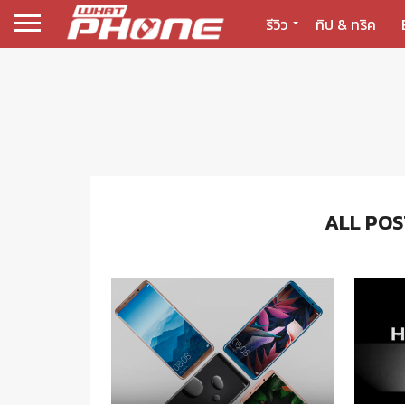
รีวิว
ทิป & ทริค
ALL POS