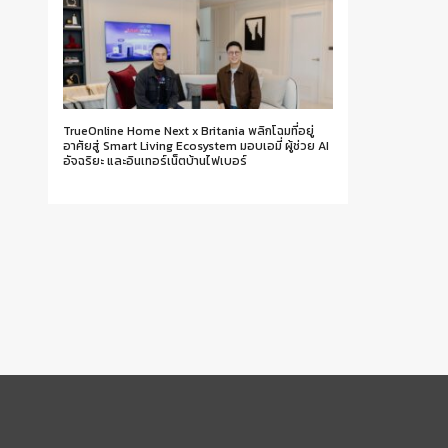
TrueOnline Home Next x Britania พลิกโฉมที่อยู่
อาศัยสู่ Smart Living Ecosystem มอบเอมี่ ผู้ช่วย AI
อัจฉริยะ และอินเทอร์เน็ตบ้านไฟเบอร์