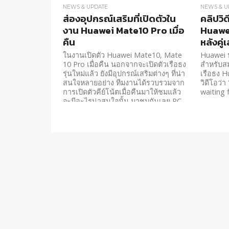
NEWS & UPDATE
NEWS & U
ส่องอุปกรณ์เสริมที่เปิดตัวใน
คลิปวิ
งาน Huawei Mate10 Pro เมื่อ
Huawe
คืน
หลังคู่
ในงานเปิดตัว Huawei Mate10, Mate
Huawei ป
10 Pro เมื่อคืน นอกจากจะเปิดตัวเรือธง
สำหรับส
รุ่นใหม่แล้ว ยังมีอุปกรณ์เสริมต่างๆ ที่น่า
เรือธง H
สนใจหลายอย่าง ทีมงานได้รวบรวมจาก
วิดีโอว่
การเปิดตัวคีย์โน้ตเมื่อคืนมาให้ชมแล้ว
waiting f
จะมีอะไรน่าสนใจนั้น มาชมกันเลย PC
Mode Cable for Huawei Mate10,
Mate10 Pro จะว่าไปทีมงานยังไม่แน่ใจ
เหมือนกันว่า...