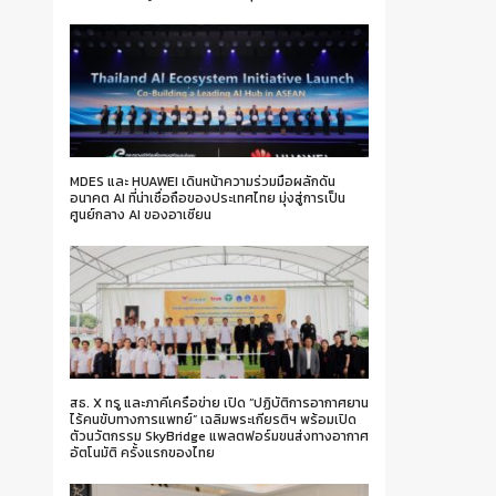
MDES และ HUAWEI เดินหน้าความร่วมมือผลักดัน
อนาคต AI ที่น่าเชื่อถือของประเทศไทย มุ่งสู่การเป็น
ศูนย์กลาง AI ของอาเซียน
สธ. X ทรู และภาคีเครือข่าย เปิด “ปฏิบัติการอากาศยาน
ไร้คนขับทางการแพทย์” เฉลิมพระเกียรติฯ พร้อมเปิด
ตัวนวัตกรรม SkyBridge แพลตฟอร์มขนส่งทางอากาศ
อัตโนมัติ ครั้งแรกของไทย