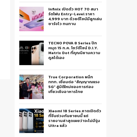
Infinix เปิดตัว HOT 70 สมา
ร์ตโฟน Entry-Level ราคา
4,999 บาท ด้วยดีไซน์มีลูกเล่น
ชาร์จไว ทนทาน
TECNO POVA 8 Series ปัก
หมุด 15 ก.ค. โชว์ดีไซน์ D.I.Y.
Matrix Dot ที่คุณนิยามความ
คูลได้เอง
True Corporation ผนึก
ททท. เชื่อมต่อ “สัญญาณแรง
5G” สู่มิติใหม่ของการท่อง
เที่ยวเชิงอาหารไทย
Xiaomi 18 Series คาดเปิดตัว
ที่จีนช่วงกันยายนนี้ แต่
รายงานล่าสุดเผยว่าจะไม่มีรุ่น
Ultra แล้ว