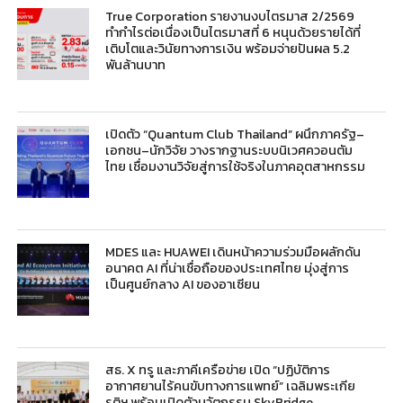
True Corporation รายงานงบไตรมาส 2/2569
ทำกำไรต่อเนื่องเป็นไตรมาสที่ 6 หนุนด้วยรายได้ที่
เติบโตและวินัยทางการเงิน พร้อมจ่ายปันผล 5.2
พันล้านบาท
เปิดตัว “Quantum Club Thailand” ผนึกภาครัฐ–
เอกชน–นักวิจัย วางรากฐานระบบนิเวศควอนตัม
ไทย เชื่อมงานวิจัยสู่การใช้จริงในภาคอุตสาหกรรม
MDES และ HUAWEI เดินหน้าความร่วมมือผลักดัน
อนาคต AI ที่น่าเชื่อถือของประเทศไทย มุ่งสู่การ
เป็นศูนย์กลาง AI ของอาเซียน
สธ. X ทรู และภาคีเครือข่าย เปิด “ปฏิบัติการ
อากาศยานไร้คนขับทางการแพทย์” เฉลิมพระเกีย
รติฯ พร้อมเปิดตัวนวัตกรรม SkyBridge