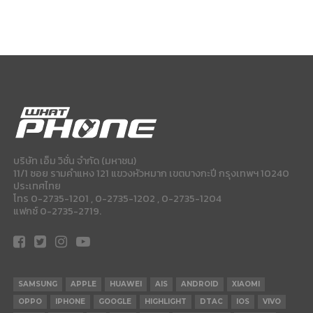
บริษัท เอ็ม วิชั่น จำกัด (มหาชน)
11/1 ซอย รามคำแหง 121 แขวงหัวหมาก เขตบางกะปี กรุงเทพฯ 10240
ประเทศไทย
โทร 0-2735-1201 , 0-2735-1202 , 0-2735-1204
แฟกซ์ 0-2735-2719.
SAMSUNG
APPLE
HUAWEI
AIS
ANDROID
XIAOMI
OPPO
IPHONE
GOOGLE
HIGHLIGHT
DTAC
IOS
VIVO