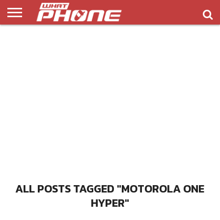
ข่าว
รีวิว
ทิป
แอพ
เกมส์
บทความ
COMPARISON
ติดต่อ
API
&
พลิ
เรา
NEW
ทริค
เคชั่น
ALL POSTS TAGGED "MOTOROLA ONE
HYPER"