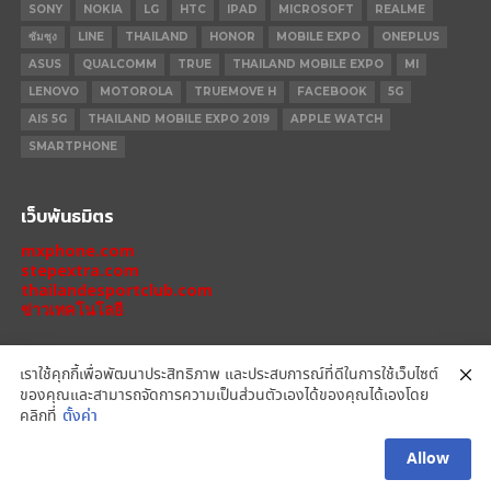
SONY
NOKIA
LG
HTC
IPAD
MICROSOFT
REALME
ซัมซุง
LINE
THAILAND
HONOR
MOBILE EXPO
ONEPLUS
ASUS
QUALCOMM
TRUE
THAILAND MOBILE EXPO
MI
LENOVO
MOTOROLA
TRUEMOVE H
FACEBOOK
5G
AIS 5G
THAILAND MOBILE EXPO 2019
APPLE WATCH
SMARTPHONE
เว็บพันธมิตร
mxphone.com
stepextra.com
thailandesportclub.com
ข่าวเทคโนโลยี
เราใช้คุกกี้เพื่อพัฒนาประสิทธิภาพ และประสบการณ์ที่ดีในการใช้เว็บไซต์
ของคุณและสามารถจัดการความเป็นส่วนตัวเองได้ของคุณได้เองโดย
IPHONE 14 PRO
IPHONE 14
IPHONE 11 PRO
IPHONE 11
XIAOMI
คลิกที่
ตั้งค่า
OPPO
HONOR
MOTOROLA
REALME
REDMI
Allow