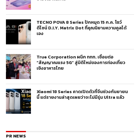
TECNO POVA 8 Series ปักหมุด 15 ก.ค. โชว์
ดีไซน์ D.I.Y. Matrix Dot ที่คุณนิยามความคูลได้
เอง
True Corporation ผนึก ททท. เชื่อมต่อ
“สัญญาณแรง 5G” สู่มิติใหม่ของการท่องเที่ยว
เชิงอาหารไทย
Xiaomi 18 Series คาดเปิดตัวที่จีนช่วงกันยายน
นี้ แต่รายงานล่าสุดเผยว่าจะไม่มีรุ่น Ultra แล้ว
PR NEWS