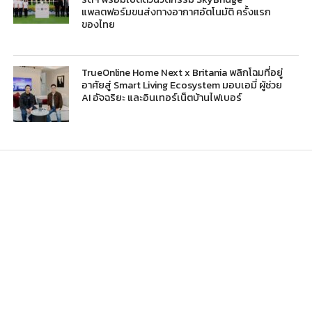
แพลตฟอร์มขนส่งทางอากาศอัตโนมัติ ครั้งแรก
ของไทย
TrueOnline Home Next x Britania พลิกโฉมที่อยู่
อาศัยสู่ Smart Living Ecosystem มอบเอมี่ ผู้ช่วย
AI อัจฉริยะ และอินเทอร์เน็ตบ้านไฟเบอร์