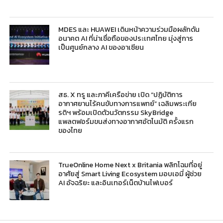
MDES และ HUAWEI เดินหน้าความร่วมมือผลักดัน
อนาคต AI ที่น่าเชื่อถือของประเทศไทย มุ่งสู่การ
เป็นศูนย์กลาง AI ของอาเซียน
สธ. X ทรู และภาคีเครือข่าย เปิด “ปฏิบัติการ
อากาศยานไร้คนขับทางการแพทย์” เฉลิมพระเกีย
รติฯ พร้อมเปิดตัวนวัตกรรม SkyBridge
แพลตฟอร์มขนส่งทางอากาศอัตโนมัติ ครั้งแรก
ของไทย
TrueOnline Home Next x Britania พลิกโฉมที่อยู่
อาศัยสู่ Smart Living Ecosystem มอบเอมี่ ผู้ช่วย
AI อัจฉริยะ และอินเทอร์เน็ตบ้านไฟเบอร์