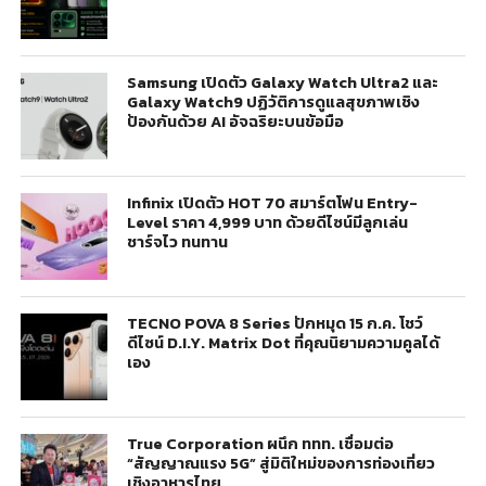
Samsung เปิดตัว Galaxy Watch Ultra2 และ
Galaxy Watch9 ปฏิวัติการดูแลสุขภาพเชิง
ป้องกันด้วย AI อัจฉริยะบนข้อมือ
Infinix เปิดตัว HOT 70 สมาร์ตโฟน Entry-
Level ราคา 4,999 บาท ด้วยดีไซน์มีลูกเล่น
ชาร์จไว ทนทาน
TECNO POVA 8 Series ปักหมุด 15 ก.ค. โชว์
ดีไซน์ D.I.Y. Matrix Dot ที่คุณนิยามความคูลได้
เอง
True Corporation ผนึก ททท. เชื่อมต่อ
“สัญญาณแรง 5G” สู่มิติใหม่ของการท่องเที่ยว
เชิงอาหารไทย