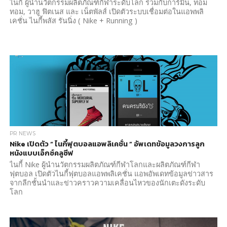
ไนกี้ ผู้นำนวัตกรรมผลิตภัณฑ์กีฬาระดับโลก ร่วมกับการ์มิน, ทอม
ทอม, วาฮู ฟิตเนส และ เน็ตพัลส์ เปิดตัวระบบเชื่อมต่อในแอพพลิ
เคชั่น ไนกี้พลัส รันนิ่ง ( Nike + Running )
PR NEWS
Nike เปิดตัว “ ไนกี้ฟุตบอลแอพลิเคชั่น ” อัพเดทข้อมูลวงการลูก
หนังแบบเอ็กซ์คลูซีฟ
ไนกี้ Nike ผู้นำนวัตกรรมผลิตภัณฑ์กีฬาโลกและผลิตภัณฑ์กีฬา
ฟุตบอล เปิดตัวไนกี้ฟุตบอลแอพพลิเคชั่น แอพอัพเดทข้อมูลข่าวสาร
จากลีกชั้นนำและข่าวคราวความเคลื่อนไหวของนักเตะดังระดับ
โลก