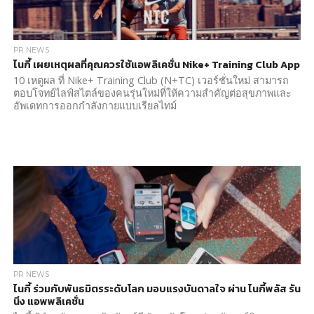
PR NEWS
ไนกี้ เผยเหตุผลที่คุณควรใช้แอพลิเคชั่น Nike+ Training Club App
10 เหตูผล ที่ Nike+ Training Club (N+TC) เวอร์ชั่นใหม่ สามารถ
ตอบโจทย์ไลฟ์สไตล์ของคนรุ่นใหม่ที่ให้ความสำคัญต่อสุขภาพและ
อัพเดทการออกกำลังกายแบบเรียลไทม์
PR NEWS
ไนกี้ ร่วมกับพันธมิตรระดับโลก มอบแรงบันดาลใจ ผ่าน ไนกี้พลัส รัน
นิ่ง แอพพลิเคชั่น