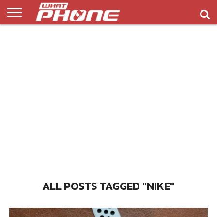
ข่าว
รีวิว
ทิป
แอพ
เกมส์
บทความ
COMPARISON
ติดต่อ
API
&
พลิ
เรา
NEW
ทริค
เคชั่น
ALL POSTS TAGGED "NIKE"