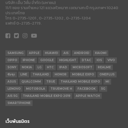
บริษัท เอ็ม วิชั่น จำกัด (มหาชน)
11/1 ซอย รามคำแหง 121 แขวงหัวหมาก เขตบางกะปี กรุงเทพฯ 10240
ประเทศไทย
โทร 0-2735-1201 , 0-2735-1202 , 0-2735-1204
แฟกซ์ 0-2735-2719.
SAMSUNG
APPLE
HUAWEI
AIS
ANDROID
XIAOMI
OPPO
IPHONE
GOOGLE
HIGHLIGHT
DTAC
IOS
VIVO
SONY
NOKIA
LG
HTC
IPAD
MICROSOFT
REALME
ซัมซุง
LINE
THAILAND
HONOR
MOBILE EXPO
ONEPLUS
ASUS
QUALCOMM
TRUE
THAILAND MOBILE EXPO
MI
LENOVO
MOTOROLA
TRUEMOVE H
FACEBOOK
5G
AIS 5G
THAILAND MOBILE EXPO 2019
APPLE WATCH
SMARTPHONE
เว็บพันธมิตร