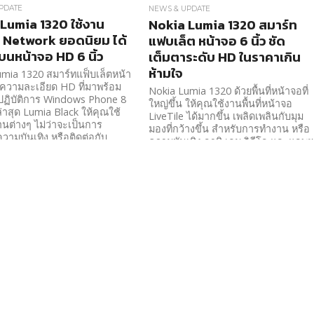
PDATE
NEWS & UPDATE
Lumia 1320 ใช้งาน
Nokia Lumia 1320 สมาร์ท
 Network ยอดนิยม ได้
แฟบเล็ต หน้าจอ 6 นิ้ว ชัด
บนหน้าจอ HD 6 นิ้ว
เต็มตาระดับ HD ในราคาเกิน
ห้ามใจ
mia 1320 สมาร์ทแฟ็บเล็ตหน้า
ว ความละเอียด HD ที่มาพร้อม
Nokia Lumia 1320 ด้วยพื้นที่หน้าจอที่
ปฏิบัติการ Windows Phone 8
ใหญ่ขึ้น ให้คุณใช้งานพื้นที่หน้าจอ
ล่าสุด Lumia Black ให้คุณใช้
LiveTile ได้มากขึ้น เพลิดเพลินกับมุม
นต่างๆ ไม่ว่าจะเป็นการ
มองที่กว้างขึ้น สำหรับการทำงาน หรือ
วามบันเทิง หรือติดต่อกับ
ความบันเทิง อาทิ เกม วิดีโอ และแอพฯ
่านทาง Social Network ซึ่งใน
โปรดบนหน้าจอ 6 นิ้ว คมชัดระดับ HD
720p