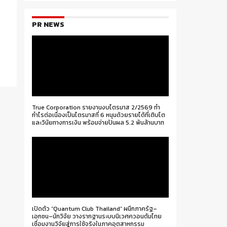
PR NEWS
True Corporation รายงานงบไตรมาส 2/2569 ทำ
กำไรต่อเนื่องเป็นไตรมาสที่ 6 หนุนด้วยรายได้ที่เติบโต
และวินัยทางการเงิน พร้อมจ่ายปันผล 5.2 พันล้านบาท
เปิดตัว “Quantum Club Thailand” ผนึกภาครัฐ–
เอกชน–นักวิจัย วางรากฐานระบบนิเวศควอนตัมไทย
เชื่อมงานวิจัยสู่การใช้จริงในภาคอุตสาหกรรม