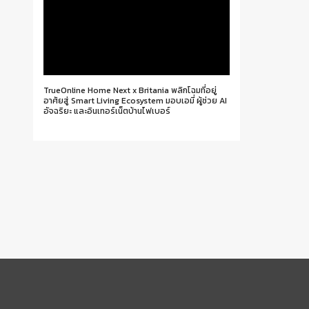
TrueOnline Home Next x Britania พลิกโฉมที่อยู่
อาศัยสู่ Smart Living Ecosystem มอบเอมี่ ผู้ช่วย AI
อัจฉริยะ และอินเทอร์เน็ตบ้านไฟเบอร์