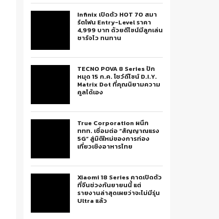
Infinix เปิดตัว HOT 70 สมา
ร์ตโฟน Entry-Level ราคา
4,999 บาท ด้วยดีไซน์มีลูกเล่น
ชาร์จไว ทนทาน
TECNO POVA 8 Series ปัก
หมุด 15 ก.ค. โชว์ดีไซน์ D.I.Y.
Matrix Dot ที่คุณนิยามความ
คูลได้เอง
True Corporation ผนึก
ททท. เชื่อมต่อ “สัญญาณแรง
5G” สู่มิติใหม่ของการท่อง
เที่ยวเชิงอาหารไทย
Xiaomi 18 Series คาดเปิดตัว
ที่จีนช่วงกันยายนนี้ แต่
รายงานล่าสุดเผยว่าจะไม่มีรุ่น
Ultra แล้ว