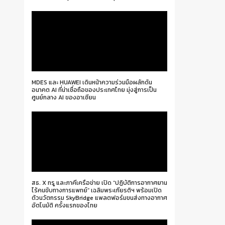
MDES และ HUAWEI เดินหน้าความร่วมมือผลักดัน
อนาคต AI ที่น่าเชื่อถือของประเทศไทย มุ่งสู่การเป็น
ศูนย์กลาง AI ของอาเซียน
สธ. X ทรู และภาคีเครือข่าย เปิด “ปฏิบัติการอากาศยาน
ไร้คนขับทางการแพทย์” เฉลิมพระเกียรติฯ พร้อมเปิด
ตัวนวัตกรรม SkyBridge แพลตฟอร์มขนส่งทางอากาศ
อัตโนมัติ ครั้งแรกของไทย