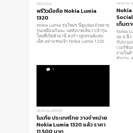
NEWS & U
PREVIEW
Nokia 
พรีวิวมือถือ Nokia Lumia
Social
1320
เต็มตา
Nokia Lumia รุ่นใหม่ๆ นี่ดูแจ่มแจ๋วหลาย
รุ่นเหมือนกันนะ แต่สังเกตเห็นว่าเจ้ารุ่น
Nokia Lu
ใหม่ที่เปิดตัวมานี่ คงก้าวสู่เทรนด์แฟบ
จอ 6 นิ้
เล็ต อย่างเช่นเจ้า Nokia Lumia 1320
กับระบบ
เวอร์ชั่น
งานในด้า
ทำงาน, ค
เพื่อนๆผ
ขณะนี้...
1
NEWS & UPDATE
โนเกีย ประเทศไทย วางจำหน่าย
Nokia Lumia 1320 แล้ว ราคา
11,500 บาท