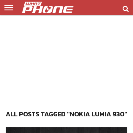
ข่าว
รีวิว
ทิป
แอพ
เกมส์
บทความ
COMPARISON
ติดต่อ
API
&
พลิ
เรา
NEW
ทริค
เคชั่น
ALL POSTS TAGGED "NOKIA LUMIA 930"