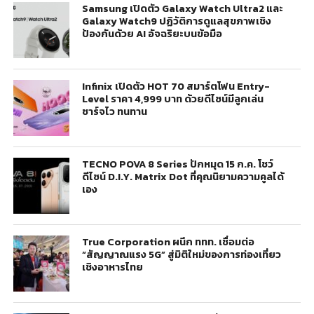
Samsung เปิดตัว Galaxy Watch Ultra2 และ
Galaxy Watch9 ปฏิวัติการดูแลสุขภาพเชิง
ป้องกันด้วย AI อัจฉริยะบนข้อมือ
Infinix เปิดตัว HOT 70 สมาร์ตโฟน Entry-
Level ราคา 4,999 บาท ด้วยดีไซน์มีลูกเล่น
ชาร์จไว ทนทาน
TECNO POVA 8 Series ปักหมุด 15 ก.ค. โชว์
ดีไซน์ D.I.Y. Matrix Dot ที่คุณนิยามความคูลได้
เอง
True Corporation ผนึก ททท. เชื่อมต่อ
“สัญญาณแรง 5G” สู่มิติใหม่ของการท่องเที่ยว
เชิงอาหารไทย