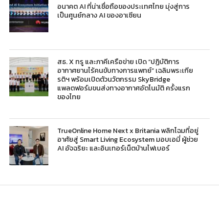
อนาคต AI ที่น่าเชื่อถือของประเทศไทย มุ่งสู่การ
เป็นศูนย์กลาง AI ของอาเซียน
สธ. X ทรู และภาคีเครือข่าย เปิด “ปฏิบัติการ
อากาศยานไร้คนขับทางการแพทย์” เฉลิมพระเกีย
รติฯ พร้อมเปิดตัวนวัตกรรม SkyBridge
แพลตฟอร์มขนส่งทางอากาศอัตโนมัติ ครั้งแรก
ของไทย
TrueOnline Home Next x Britania พลิกโฉมที่อยู่
อาศัยสู่ Smart Living Ecosystem มอบเอมี่ ผู้ช่วย
AI อัจฉริยะ และอินเทอร์เน็ตบ้านไฟเบอร์