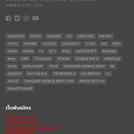
แฟกซ์ 0-2735-2719.
SAMSUNG
APPLE
HUAWEI
AIS
ANDROID
XIAOMI
OPPO
IPHONE
GOOGLE
HIGHLIGHT
DTAC
IOS
VIVO
SONY
NOKIA
LG
HTC
IPAD
MICROSOFT
REALME
ซัมซุง
LINE
THAILAND
HONOR
MOBILE EXPO
ONEPLUS
ASUS
QUALCOMM
TRUE
THAILAND MOBILE EXPO
MI
LENOVO
MOTOROLA
TRUEMOVE H
FACEBOOK
5G
AIS 5G
THAILAND MOBILE EXPO 2019
APPLE WATCH
SMARTPHONE
เว็บพันธมิตร
mxphone.com
stepextra.com
thailandesportclub.com
ข่าวเทคโนโลยี