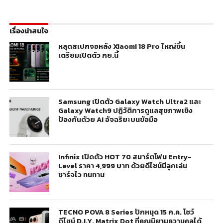
เรื่องน่าสนใจ
หลุดสเปกจอหลัง Xiaomi 18 Pro ใหญ่ขึ้น
เตรียมเปิดตัว กย.นี้
Samsung เปิดตัว Galaxy Watch Ultra2 และ
Galaxy Watch9 ปฏิวัติการดูแลสุขภาพเชิง
ป้องกันด้วย AI อัจฉริยะบนข้อมือ
Infinix เปิดตัว HOT 70 สมาร์ตโฟน Entry-
Level ราคา 4,999 บาท ด้วยดีไซน์มีลูกเล่น
ชาร์จไว ทนทาน
TECNO POVA 8 Series ปักหมุด 15 ก.ค. โชว์
ดีไซน์ D.I.Y. Matrix Dot ที่คุณนิยามความคูลได้