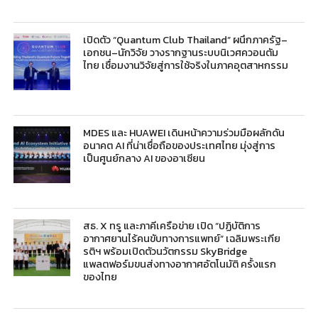
เปิดตัว “Quantum Club Thailand” ผนึกภาครัฐ–
เอกชน–นักวิจัย วางรากฐานระบบนิเวศควอนตัม
ไทย เชื่อมงานวิจัยสู่การใช้จริงในภาคอุตสาหกรรม
MDES และ HUAWEI เดินหน้าความร่วมมือผลักดัน
อนาคต AI ที่น่าเชื่อถือของประเทศไทย มุ่งสู่การ
เป็นศูนย์กลาง AI ของอาเซียน
สธ. X ทรู และภาคีเครือข่าย เปิด “ปฏิบัติการ
อากาศยานไร้คนขับทางการแพทย์” เฉลิมพระเกีย
รติฯ พร้อมเปิดตัวนวัตกรรม SkyBridge
แพลตฟอร์มขนส่งทางอากาศอัตโนมัติ ครั้งแรก
ของไทย