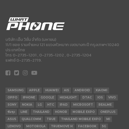
บริษัท เอ็ม วิชั่น จำกัด (มหาชน)
11/1 ซอย รามคำแหง 121 แขวงหัวหมาก เขตบางกะปี กรุงเทพฯ 10240
ประเทศไทย
โทร 0-2735-1201 , 0-2735-1202 , 0-2735-1204
แฟกซ์ 0-2735-2719.
SAMSUNG
APPLE
HUAWEI
AIS
ANDROID
XIAOMI
OPPO
IPHONE
GOOGLE
HIGHLIGHT
DTAC
IOS
VIVO
SONY
NOKIA
LG
HTC
IPAD
MICROSOFT
REALME
ซัมซุง
LINE
THAILAND
HONOR
MOBILE EXPO
ONEPLUS
ASUS
QUALCOMM
TRUE
THAILAND MOBILE EXPO
MI
LENOVO
MOTOROLA
TRUEMOVE H
FACEBOOK
5G