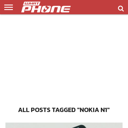
ข่าว
รีวิว
ทิป
แอพ
เกมส์
บทความ
COMPARISON
ติดต่อ
API
&
พลิ
เรา
NEW
ทริค
เคชั่น
ALL POSTS TAGGED "NOKIA N1"