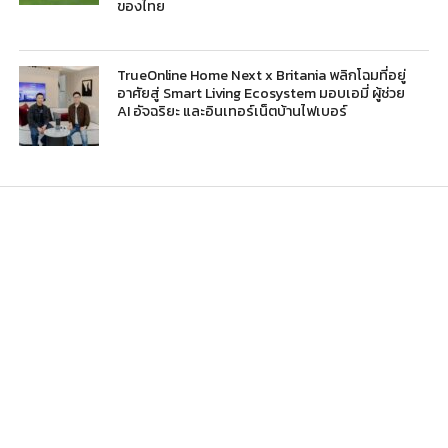
ของไทย
TrueOnline Home Next x Britania พลิกโฉมที่อยู่
อาศัยสู่ Smart Living Ecosystem มอบเอมี่ ผู้ช่วย
AI อัจฉริยะ และอินเทอร์เน็ตบ้านไฟเบอร์