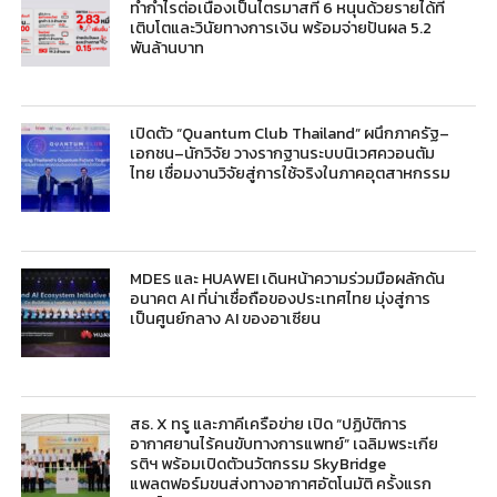
ทำกำไรต่อเนื่องเป็นไตรมาสที่ 6 หนุนด้วยรายได้ที่
เติบโตและวินัยทางการเงิน พร้อมจ่ายปันผล 5.2
พันล้านบาท
เปิดตัว “Quantum Club Thailand” ผนึกภาครัฐ–
เอกชน–นักวิจัย วางรากฐานระบบนิเวศควอนตัม
ไทย เชื่อมงานวิจัยสู่การใช้จริงในภาคอุตสาหกรรม
MDES และ HUAWEI เดินหน้าความร่วมมือผลักดัน
อนาคต AI ที่น่าเชื่อถือของประเทศไทย มุ่งสู่การ
เป็นศูนย์กลาง AI ของอาเซียน
สธ. X ทรู และภาคีเครือข่าย เปิด “ปฏิบัติการ
อากาศยานไร้คนขับทางการแพทย์” เฉลิมพระเกีย
รติฯ พร้อมเปิดตัวนวัตกรรม SkyBridge
แพลตฟอร์มขนส่งทางอากาศอัตโนมัติ ครั้งแรก