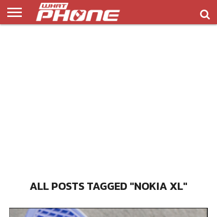
ข่าว
รีวิว
ทิป
แอพ
เกมส์
บทความ
COMPARISON
ติดต่อ
API
&
พลิ
เรา
NEW
ทริค
เคชั่น
ALL POSTS TAGGED "NOKIA XL"