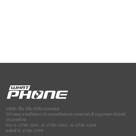
บริษัท เอ็ม วิชั่น จำกัด (มหาชน)
11/1 ซอย รามคำแหง 121 แขวงหัวหมาก เขตบางกะปี กรุงเทพฯ 10240
ประเทศไทย
โทร 0-2735-1201 , 0-2735-1202 , 0-2735-1204
แฟกซ์ 0-2735-2719.