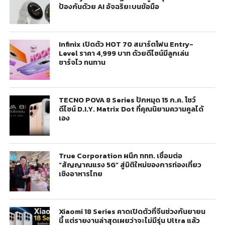
ป้องกันด้วย AI อัจฉริยะบนข้อมือ
Infinix เปิดตัว HOT 70 สมาร์ตโฟน Entry-
Level ราคา 4,999 บาท ด้วยดีไซน์มีลูกเล่น
ชาร์จไว ทนทาน
TECNO POVA 8 Series ปักหมุด 15 ก.ค. โชว์
ดีไซน์ D.I.Y. Matrix Dot ที่คุณนิยามความคูลได้
เอง
True Corporation ผนึก ททท. เชื่อมต่อ
“สัญญาณแรง 5G” สู่มิติใหม่ของการท่องเที่ยว
เชิงอาหารไทย
Xiaomi 18 Series คาดเปิดตัวที่จีนช่วงกันยายน
นี้ แต่รายงานล่าสุดเผยว่าจะไม่มีรุ่น Ultra แล้ว