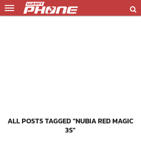
ข่าว
รีวิว
ทิป
แอพ
เกมส์
บทความ
COMPARISON
ติดต่อ
API
&
พลิ
เรา
NEW
ทริค
เคชั่น
ALL POSTS TAGGED "NUBIA RED MAGIC
3S"