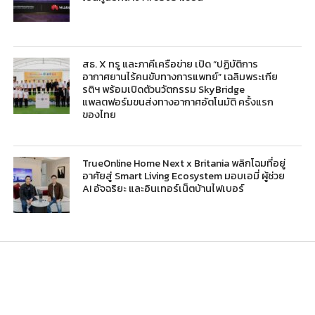
สธ. X ทรู และภาคีเครือข่าย เปิด “ปฏิบัติการ
อากาศยานไร้คนขับทางการแพทย์” เฉลิมพระเกีย
รติฯ พร้อมเปิดตัวนวัตกรรม SkyBridge
แพลตฟอร์มขนส่งทางอากาศอัตโนมัติ ครั้งแรก
ของไทย
TrueOnline Home Next x Britania พลิกโฉมที่อยู่
อาศัยสู่ Smart Living Ecosystem มอบเอมี่ ผู้ช่วย
AI อัจฉริยะ และอินเทอร์เน็ตบ้านไฟเบอร์