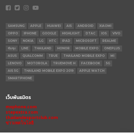
SAMSUNG
APPLE
HUAWEI
AIS
ANDROID
XIAOMI
OPPO
IPHONE
GOOGLE
HIGHLIGHT
DTAC
IOS
VIVO
SONY
NOKIA
LG
HTC
IPAD
MICROSOFT
REALME
ซัมซุง
LINE
THAILAND
HONOR
MOBILE EXPO
ONEPLUS
ASUS
QUALCOMM
TRUE
THAILAND MOBILE EXPO
MI
LENOVO
MOTOROLA
TRUEMOVE H
FACEBOOK
5G
AIS 5G
THAILAND MOBILE EXPO 2019
APPLE WATCH
SMARTPHONE
เว็บพันธมิตร
mxphone.com
stepextra.com
thailandesportclub.com
ข่าวเทคโนโลยี