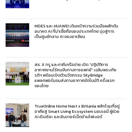
MDES และ HUAWEI เดินหน้าความร่วมมือผลักดัน
อนาคต AI ที่น่าเชื่อถือของประเทศไทย มุ่งสู่การ
เป็นศูนย์กลาง AI ของอาเซียน
สธ. X ทรู และภาคีเครือข่าย เปิด “ปฏิบัติการ
อากาศยานไร้คนขับทางการแพทย์” เฉลิมพระเกีย
รติฯ พร้อมเปิดตัวนวัตกรรม SkyBridge
แพลตฟอร์มขนส่งทางอากาศอัตโนมัติ ครั้งแรก
ของไทย
TrueOnline Home Next x Britania พลิกโฉมที่อยู่
อาศัยสู่ Smart Living Ecosystem มอบเอมี่ ผู้ช่วย
AI อัจฉริยะ และอินเทอร์เน็ตบ้านไฟเบอร์