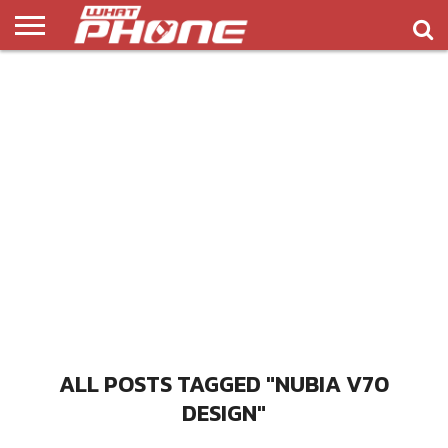
ข่าว
รีวิว
ทิป
แอพ
เกมส์
บทความ
COMPARISON
ติดต่อ
API
&
พลิ
เรา
NEW
ทริค
เคชั่น
ALL POSTS TAGGED "NUBIA V70
DESIGN"