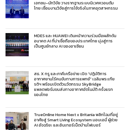
เอกชน–นักวิจัย วางรากฐานระบบนิเวศควอนตัม
ไทย เชื่อมงานวิจัยสู่การใช้จริงในภาคอุตสาหกรรม
MDES และ HUAWEI เดินหน้าความร่วมมือผลักดัน
อนาคต AI ที่น่าเชื่อถือของประเทศไทย มุ่งสู่การ
เป็นศูนย์กลาง AI ของอาเซียน
สธ. X ทรู และภาคีเครือข่าย เปิด “ปฏิบัติการ
อากาศยานไร้คนขับทางการแพทย์” เฉลิมพระเกีย
รติฯ พร้อมเปิดตัวนวัตกรรม SkyBridge
แพลตฟอร์มขนส่งทางอากาศอัตโนมัติ ครั้งแรก
ของไทย
TrueOnline Home Next x Britania พลิกโฉมที่อยู่
อาศัยสู่ Smart Living Ecosystem มอบเอมี่ ผู้ช่วย
AI อัจฉริยะ และอินเทอร์เน็ตบ้านไฟเบอร์