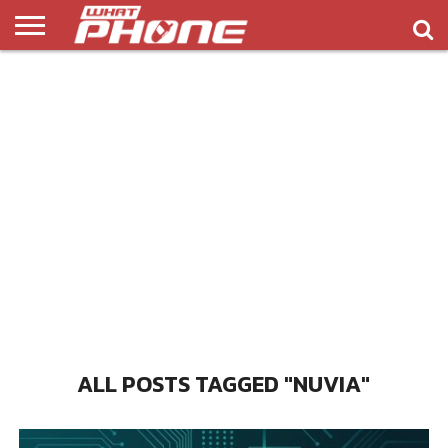
ข่าว
รีวิว
ทิป
แอพ
เกมส์
บทความ
COMPARISON
ติดต่อ
API
&
พลิ
เรา
NEW
ทริค
เคชั่น
ALL POSTS TAGGED "NUVIA"