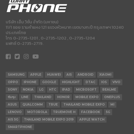
บริษัท เอ็ม วิชั่น จำกัด (มหาชน)
11/1 ซอย รามคำแหง 121 แขวงหัวหมาก เขตบางกะปี กรุงเทพฯ 10240
ประเทศไทย
โทร 0-2735-1201 , 0-2735-1202 , 0-2735-1204
แฟกซ์ 0-2735-2719.
SAMSUNG
APPLE
HUAWEI
AIS
ANDROID
XIAOMI
OPPO
IPHONE
GOOGLE
HIGHLIGHT
DTAC
IOS
VIVO
SONY
NOKIA
LG
HTC
IPAD
MICROSOFT
REALME
ซัมซุง
LINE
THAILAND
HONOR
MOBILE EXPO
ONEPLUS
ASUS
QUALCOMM
TRUE
THAILAND MOBILE EXPO
MI
LENOVO
MOTOROLA
TRUEMOVE H
FACEBOOK
5G
AIS 5G
THAILAND MOBILE EXPO 2019
APPLE WATCH
SMARTPHONE