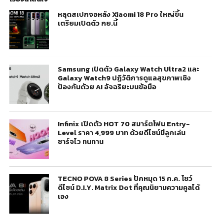
หลุดสเปกจอหลัง Xiaomi 18 Pro ใหญ่ขึ้น
เตรียมเปิดตัว กย.นี้
Samsung เปิดตัว Galaxy Watch Ultra2 และ
Galaxy Watch9 ปฏิวัติการดูแลสุขภาพเชิง
ป้องกันด้วย AI อัจฉริยะบนข้อมือ
Infinix เปิดตัว HOT 70 สมาร์ตโฟน Entry-
Level ราคา 4,999 บาท ด้วยดีไซน์มีลูกเล่น
ชาร์จไว ทนทาน
TECNO POVA 8 Series ปักหมุด 15 ก.ค. โชว์
ดีไซน์ D.I.Y. Matrix Dot ที่คุณนิยามความคูลได้
เอง