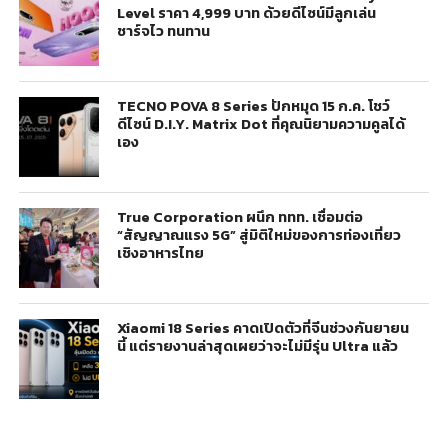
Level ราคา 4,999 บาท ด้วยดีไซน์มีลูกเล่น
ชาร์จไว ทนทาน
TECNO POVA 8 Series ปักหมุด 15 ก.ค. โชว์
ดีไซน์ D.I.Y. Matrix Dot ที่คุณนิยามความคูลได้
เอง
True Corporation ผนึก ททท. เชื่อมต่อ
“สัญญาณแรง 5G” สู่มิติใหม่ของการท่องเที่ยว
เชิงอาหารไทย
Xiaomi 18 Series คาดเปิดตัวที่จีนช่วงกันยายน
นี้ แต่รายงานล่าสุดเผยว่าจะไม่มีรุ่น Ultra แล้ว