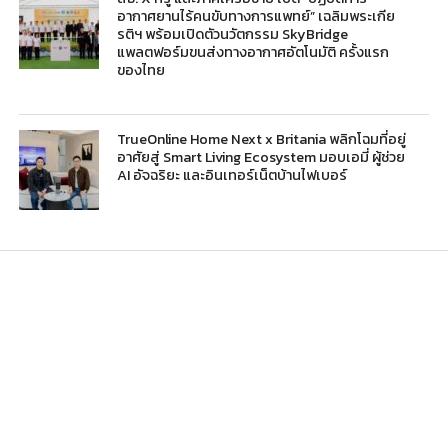
อากาศยานไร้คนขับทางการแพทย์” เฉลิมพระเกีย
รติฯ พร้อมเปิดตัวนวัตกรรม SkyBridge
แพลตฟอร์มขนส่งทางอากาศอัตโนมัติ ครั้งแรก
ของไทย
TrueOnline Home Next x Britania พลิกโฉมที่อยู่
อาศัยสู่ Smart Living Ecosystem มอบเอมี่ ผู้ช่วย
AI อัจฉริยะ และอินเทอร์เน็ตบ้านไฟเบอร์