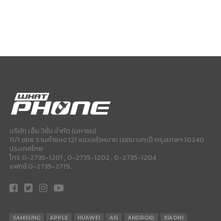
บริษัท เอ็ม วิชั่น จำกัด (มหาชน)
11/1 ซอย รามคำแหง 121 แขวงหัวหมาก เขตบางกะปี กรุงเทพฯ 10240
ประเทศไทย
โทร 0-2735-1201 , 0-2735-1202 , 0-2735-1204
แฟกซ์ 0-2735-2719.
SAMSUNG
APPLE
HUAWEI
AIS
ANDROID
XIAOMI