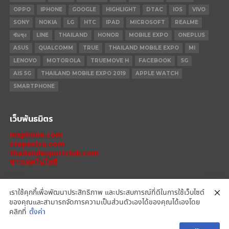
OPPO
IPHONE
GOOGLE
HIGHLIGHT
DTAC
IOS
VIVO
SONY
NOKIA
LG
HTC
IPAD
MICROSOFT
REALME
ซัมซุง
LINE
THAILAND
HONOR
MOBILE EXPO
ONEPLUS
ASUS
QUALCOMM
TRUE
THAILAND MOBILE EXPO
MI
LENOVO
MOTOROLA
TRUEMOVE H
FACEBOOK
5G
AIS 5G
THAILAND MOBILE EXPO 2019
APPLE WATCH
SMARTPHONE
เว็บพันธมิตร
mxphone.com
stepextra.com
thailandesportclub.com
ข่าวเทคโนโลยี
เราใช้คุกกี้เพื่อพัฒนาประสิทธิภาพ และประสบการณ์ที่ดีในการใช้เว็บไซต์
ของคุณและสามารถจัดการความเป็นส่วนตัวเองได้ของคุณได้เองโดย
IPHONE 14 PRO
IPHONE 14
IPHONE 11 PRO
IPHONE 11
XIAOMI
คลิกที่
ตั้งค่า
OPPO
HONOR
MOTOROLA
REALME
REDMI