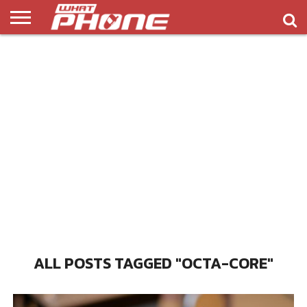
ข่าว
รีวิว
ทิป
แอพ
เกมส์
บทความ
COMPARISON
ติดต่อ
API
&
พลิ
เรา
NEW
ทริค
เคชั่น
ALL POSTS TAGGED "OCTA-CORE"