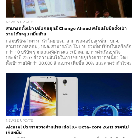
NEWS & UPDATE
สามารถตั้งเป้า ปรับกลยุทธ์ Change Ahead พร้อมรับมือตั้งเป้า
รายได้ทะลุ 3 หมื่นล้าน
กลุ่มบริษัทสามารถ นำโดย บจม. สามารถคอร์ปอเรชั่น , บมจ.
สามารถเทลคอม , บมจ. สามารถไอ-โมบาย รวมทั้งบริษัทในเครืออีก
กว่า 10 บริษัท ร่วมแถลงทิศทางและเป้าหมายการดำเนินธุรกิจ
ประจำปี 2557 ย้ำความมั่นใจในการขยายธุรกิจอย่างต่อเนื่อง โดย
ตั้งเป้ารายได้กว่า 30,000 ล้านบาท เพิ่มขึ้น 30% และคาดว่ากำไรจะ
ทะลุ...
NEWS & UPDATE
Alcatel ประกาศวางจำหน่าย Idol X+ Octa-core 2GHz ราคาไม่
เกินหมื่น