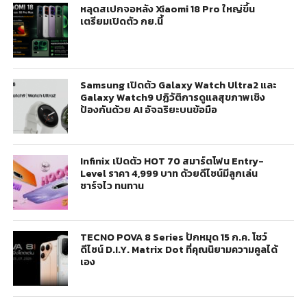
หลุดสเปกจอหลัง Xiaomi 18 Pro ใหญ่ขึ้น
เตรียมเปิดตัว กย.นี้
Samsung เปิดตัว Galaxy Watch Ultra2 และ
Galaxy Watch9 ปฏิวัติการดูแลสุขภาพเชิง
ป้องกันด้วย AI อัจฉริยะบนข้อมือ
Infinix เปิดตัว HOT 70 สมาร์ตโฟน Entry-
Level ราคา 4,999 บาท ด้วยดีไซน์มีลูกเล่น
ชาร์จไว ทนทาน
TECNO POVA 8 Series ปักหมุด 15 ก.ค. โชว์
ดีไซน์ D.I.Y. Matrix Dot ที่คุณนิยามความคูลได้
เอง