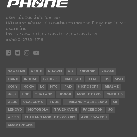
บริษัท เอ็ม วิชั่น จำกัด (มหาชน)
11/1 ซอย รามคำแหง 121 แขวงหัวหมาก เขตบางกะปี กรุงเทพฯ 10240
ประเทศไทย
โทร 0-2735-1201 , 0-2735-1202 , 0-2735-1204
แฟกซ์ 0-2735-2719.
SAMSUNG
APPLE
HUAWEI
AIS
ANDROID
XIAOMI
OPPO
IPHONE
GOOGLE
HIGHLIGHT
DTAC
IOS
VIVO
SONY
NOKIA
LG
HTC
IPAD
MICROSOFT
REALME
ซัมซุง
LINE
THAILAND
HONOR
MOBILE EXPO
ONEPLUS
ASUS
QUALCOMM
TRUE
THAILAND MOBILE EXPO
MI
LENOVO
MOTOROLA
TRUEMOVE H
FACEBOOK
5G
AIS 5G
THAILAND MOBILE EXPO 2019
APPLE WATCH
SMARTPHONE