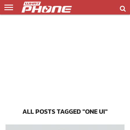
ข่าว
รีวิว
ทิป
แอพ
เกมส์
บทความ
COMPARISON
ติดต่อ
API
&
พลิ
เรา
NEW
ทริค
เคชั่น
ALL POSTS TAGGED "ONE UI"