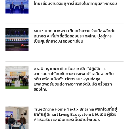
ไทย เชื่อมงานวิจัยสู่การใช้จริงในภาคอุตสาหกรรม
MDES และ HUAWEI เดินหน้าความร่วมมือผลักดัน
อนาคต AI ที่น่าเชื่อถือของประเทศไทย มุ่งสู่การ
เป็นศูนย์กลาง AI ของอาเซียน
สธ. X ทรู และภาคีเครือข่าย เปิด “ปฏิบัติการ
อากาศยานไร้คนขับทางการแพทย์” เฉลิมพระเกีย
รติฯ พร้อมเปิดตัวนวัตกรรม SkyBridge
แพลตฟอร์มขนส่งทางอากาศอัตโนมัติ ครั้งแรก
ของไทย
TrueOnline Home Next x Britania พลิกโฉมที่อยู่
อาศัยสู่ Smart Living Ecosystem มอบเอมี่ ผู้ช่วย
AI อัจฉริยะ และอินเทอร์เน็ตบ้านไฟเบอร์