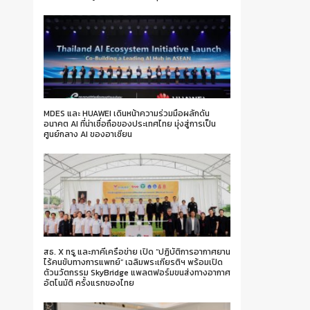
MDES และ HUAWEI เดินหน้าความร่วมมือผลักดัน
อนาคต AI ที่น่าเชื่อถือของประเทศไทย มุ่งสู่การเป็น
ศูนย์กลาง AI ของอาเซียน
สธ. X ทรู และภาคีเครือข่าย เปิด “ปฏิบัติการอากาศยาน
ไร้คนขับทางการแพทย์” เฉลิมพระเกียรติฯ พร้อมเปิด
ตัวนวัตกรรม SkyBridge แพลตฟอร์มขนส่งทางอากาศ
อัตโนมัติ ครั้งแรกของไทย