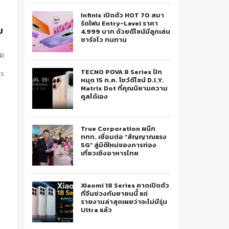
Infinix เปิดตัว HOT 70 สมา
ร์ตโฟน Entry-Level ราคา
ม
4,999 บาท ด้วยดีไซน์มีลูกเล่น
ชาร์จไว ทนทาน
ิด
TECNO POVA 8 Series ปัก
us
หมุด 15 ก.ค. โชว์ดีไซน์ D.I.Y.
Matrix Dot ที่คุณนิยามความ
คูลได้เอง
True Corporation ผนึก
ททท. เชื่อมต่อ “สัญญาณแรง
5G” สู่มิติใหม่ของการท่อง
เที่ยวเชิงอาหารไทย
Xiaomi 18 Series คาดเปิดตัว
ที่จีนช่วงกันยายนนี้ แต่
รายงานล่าสุดเผยว่าจะไม่มีรุ่น
Ultra แล้ว