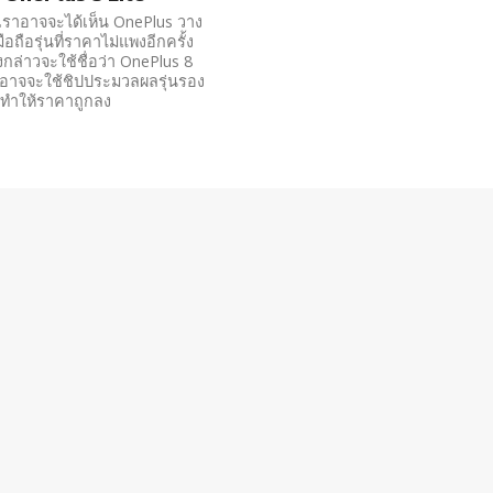
เราอาจจะได้เห็น OnePlus วาง
อถือรุ่นที่ราคาไม่แพงอีกครั้ง
งกล่าวจะใช้ชื่อว่า OnePlus 8
ะอาจจะใช้ชิปประมวลผลรุ่นรอง
อทำให้ราคาถูกลง