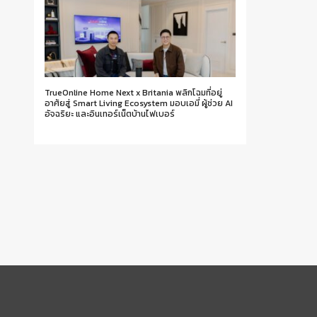
TrueOnline Home Next x Britania พลิกโฉมที่อยู่
อาศัยสู่ Smart Living Ecosystem มอบเอมี่ ผู้ช่วย AI
อัจฉริยะ และอินเทอร์เน็ตบ้านไฟเบอร์