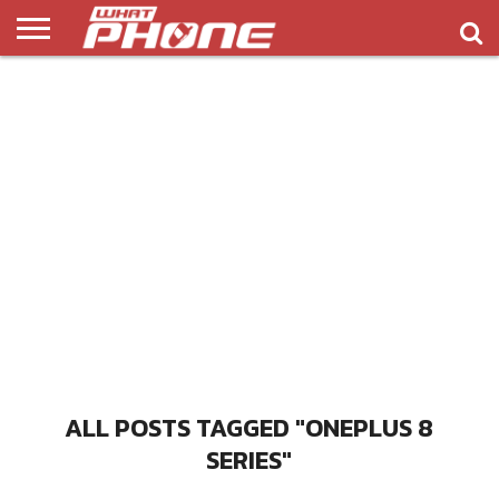
ข่าว
รีวิว
ทิป
แอพ
เกมส์
บทความ
COMPARISON
ติดต่อ
API
&
พลิ
เรา
NEW
ทริค
เคชั่น
ALL POSTS TAGGED "ONEPLUS 8
SERIES"