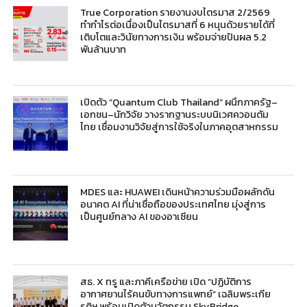
True Corporation รายงานงบไตรมาส 2/2569
ทำกำไรต่อเนื่องเป็นไตรมาสที่ 6 หนุนด้วยรายได้ที่
เติบโตและวินัยทางการเงิน พร้อมจ่ายปันผล 5.2
พันล้านบาท
เปิดตัว “Quantum Club Thailand” ผนึกภาครัฐ–
เอกชน–นักวิจัย วางรากฐานระบบนิเวศควอนตัม
ไทย เชื่อมงานวิจัยสู่การใช้จริงในภาคอุตสาหกรรม
MDES และ HUAWEI เดินหน้าความร่วมมือผลักดัน
อนาคต AI ที่น่าเชื่อถือของประเทศไทย มุ่งสู่การ
เป็นศูนย์กลาง AI ของอาเซียน
สธ. X ทรู และภาคีเครือข่าย เปิด “ปฏิบัติการ
อากาศยานไร้คนขับทางการแพทย์” เฉลิมพระเกีย
รติฯ พร้อมเปิดตัวนวัตกรรม SkyBridge