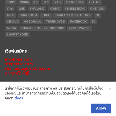
SONY
NOKIA
LG
HTC
IPAD
MICROSOFT
REALME
ซัมซุง
LINE
THAILAND
HONOR
MOBILE EXPO
ONEPLUS
ASUS
QUALCOMM
TRUE
THAILAND MOBILE EXPO
MI
LENOVO
MOTOROLA
TRUEMOVE H
FACEBOOK
5G
AIS 5G
THAILAND MOBILE EXPO 2019
APPLE WATCH
SMARTPHONE
เว็บพันธมิตร
mxphone.com
stepextra.com
thailandesportclub.com
ข่าวเทคโนโลยี
เราใช้คุกกี้เพื่อพัฒนาประสิทธิภาพ และประสบการณ์ที่ดีในการใช้เว็บไซต์
ของคุณและสามารถจัดการความเป็นส่วนตัวเองได้ของคุณได้เองโดย
IPHONE 14 PRO
IPHONE 14
IPHONE 11 PRO
IPHONE 11
XIAOMI
คลิกที่
ตั้งค่า
OPPO
HONOR
MOTOROLA
REALME
REDMI
Allow