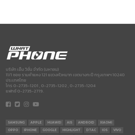
บริษัท เอ็ม วิชั่น จำกัด (มหาชน)
11/1 ซอย รามคำแหง 121 แขวงหัวหมาก เขตบางกะปี กรุงเทพฯ 10240
ประเทศไทย
โทร 0-2735-1201 , 0-2735-1202 , 0-2735-1204
แฟกซ์ 0-2735-2719.
SAMSUNG
APPLE
HUAWEI
AIS
ANDROID
XIAOMI
OPPO
IPHONE
GOOGLE
HIGHLIGHT
DTAC
IOS
VIVO