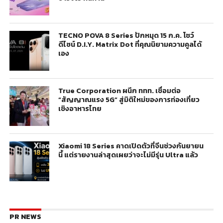
TECNO POVA 8 Series ปักหมุด 15 ก.ค. โชว์
ดีไซน์ D.I.Y. Matrix Dot ที่คุณนิยามความคูลได้
เอง
True Corporation ผนึก ททท. เชื่อมต่อ
“สัญญาณแรง 5G” สู่มิติใหม่ของการท่องเที่ยว
เชิงอาหารไทย
Xiaomi 18 Series คาดเปิดตัวที่จีนช่วงกันยายน
นี้ แต่รายงานล่าสุดเผยว่าจะไม่มีรุ่น Ultra แล้ว
PR NEWS