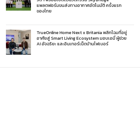
แพลตฟอร์มขนส่งทางอากาศอัตโนมัติ ครั้งแรก
ของไทย
TrueOnline Home Next x Britania พลิกโฉมที่อยู่
อาศัยสู่ Smart Living Ecosystem มอบเอมี่ ผู้ช่วย
AI อัจฉริยะ และอินเทอร์เน็ตบ้านไฟเบอร์