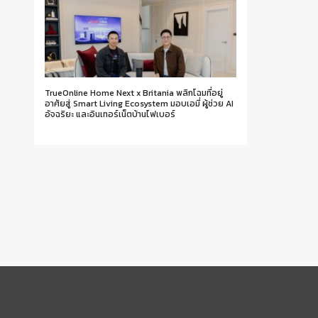
TrueOnline Home Next x Britania พลิกโฉมที่อยู่
อาศัยสู่ Smart Living Ecosystem มอบเอมี่ ผู้ช่วย AI
อัจฉริยะ และอินเทอร์เน็ตบ้านไฟเบอร์