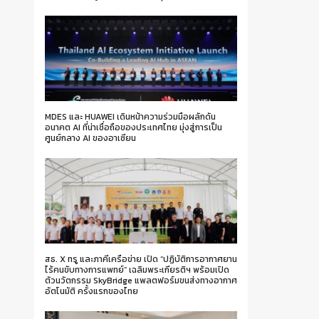
MDES และ HUAWEI เดินหน้าความร่วมมือผลักดัน
อนาคต AI ที่น่าเชื่อถือของประเทศไทย มุ่งสู่การเป็น
ศูนย์กลาง AI ของอาเซียน
สธ. X ทรู และภาคีเครือข่าย เปิด “ปฏิบัติการอากาศยาน
ไร้คนขับทางการแพทย์” เฉลิมพระเกียรติฯ พร้อมเปิด
ตัวนวัตกรรม SkyBridge แพลตฟอร์มขนส่งทางอากาศ
อัตโนมัติ ครั้งแรกของไทย