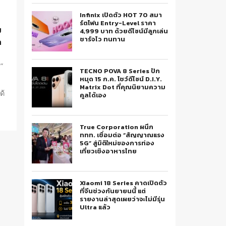
Infinix เปิดตัว HOT 70 สมา
ร์ตโฟน Entry-Level ราคา
บ
4,999 บาท ด้วยดีไซน์มีลูกเล่น
ชาร์จไว ทนทาน
a
”
TECNO POVA 8 Series ปัก
หมุด 15 ก.ค. โชว์ดีไซน์ D.I.Y.
Matrix Dot ที่คุณนิยามความ
ด้
คูลได้เอง
น
True Corporation ผนึก
ททท. เชื่อมต่อ “สัญญาณแรง
5G” สู่มิติใหม่ของการท่อง
เที่ยวเชิงอาหารไทย
Xiaomi 18 Series คาดเปิดตัว
ที่จีนช่วงกันยายนนี้ แต่
รายงานล่าสุดเผยว่าจะไม่มีรุ่น
Ultra แล้ว