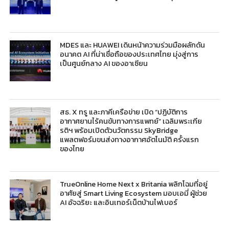
MDES และ HUAWEI เดินหน้าความร่วมมือผลักดัน
อนาคต AI ที่น่าเชื่อถือของประเทศไทย มุ่งสู่การ
เป็นศูนย์กลาง AI ของอาเซียน
สธ. X ทรู และภาคีเครือข่าย เปิด “ปฏิบัติการ
อากาศยานไร้คนขับทางการแพทย์” เฉลิมพระเกีย
รติฯ พร้อมเปิดตัวนวัตกรรม SkyBridge
แพลตฟอร์มขนส่งทางอากาศอัตโนมัติ ครั้งแรก
ของไทย
TrueOnline Home Next x Britania พลิกโฉมที่อยู่
อาศัยสู่ Smart Living Ecosystem มอบเอมี่ ผู้ช่วย
AI อัจฉริยะ และอินเทอร์เน็ตบ้านไฟเบอร์