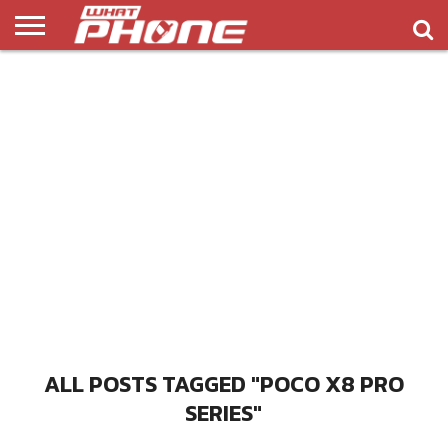
ข่าว
รีวิว
ทิป
แอพ
เกมส์
บทความ
COMPARISON
ติดต่อ
API
&
พลิ
เรา
NEW
ทริค
เคชั่น
ALL POSTS TAGGED "POCO X8 PRO
SERIES"