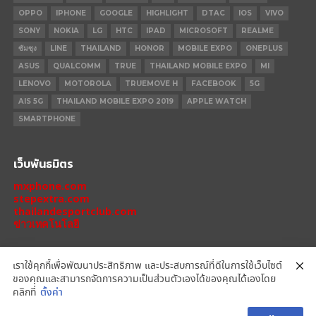
OPPO
IPHONE
GOOGLE
HIGHLIGHT
DTAC
IOS
VIVO
SONY
NOKIA
LG
HTC
IPAD
MICROSOFT
REALME
ซัมซุง
LINE
THAILAND
HONOR
MOBILE EXPO
ONEPLUS
ASUS
QUALCOMM
TRUE
THAILAND MOBILE EXPO
MI
LENOVO
MOTOROLA
TRUEMOVE H
FACEBOOK
5G
AIS 5G
THAILAND MOBILE EXPO 2019
APPLE WATCH
SMARTPHONE
เว็บพันธมิตร
mxphone.com
stepextra.com
thailandesportclub.com
ข่าวเทคโนโลยี
เราใช้คุกกี้เพื่อพัฒนาประสิทธิภาพ และประสบการณ์ที่ดีในการใช้เว็บไซต์
ของคุณและสามารถจัดการความเป็นส่วนตัวเองได้ของคุณได้เองโดย
IPHONE 14 PRO
IPHONE 14
IPHONE 11 PRO
IPHONE 11
XIAOMI
คลิกที่
ตั้งค่า
OPPO
HONOR
MOTOROLA
REALME
REDMI