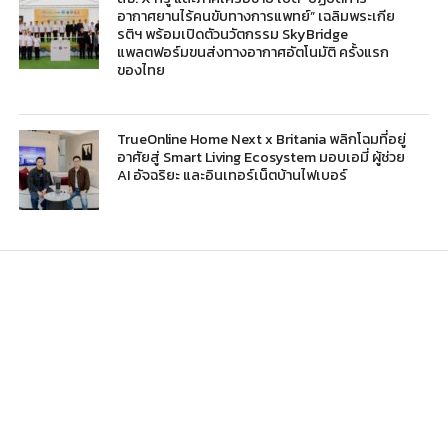
อากาศยานไร้คนขับทางการแพทย์” เฉลิมพระเกีย
รติฯ พร้อมเปิดตัวนวัตกรรม SkyBridge
แพลตฟอร์มขนส่งทางอากาศอัตโนมัติ ครั้งแรก
ของไทย
TrueOnline Home Next x Britania พลิกโฉมที่อยู่
อาศัยสู่ Smart Living Ecosystem มอบเอมี่ ผู้ช่วย
AI อัจฉริยะ และอินเทอร์เน็ตบ้านไฟเบอร์