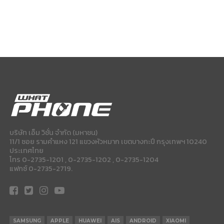
บริษัท เอ็ม วิชั่น จำกัด (มหาชน)
11/1 ซอย รามคำแหง 121 แขวงหัวหมาก เขตบางกะปี กรุงเทพฯ 10240
ประเทศไทย
โทร 0-2735-1201 , 0-2735-1202 , 0-2735-1204
แฟกซ์ 0-2735-2719.
SAMSUNG
APPLE
HUAWEI
AIS
ANDROID
XIAOMI