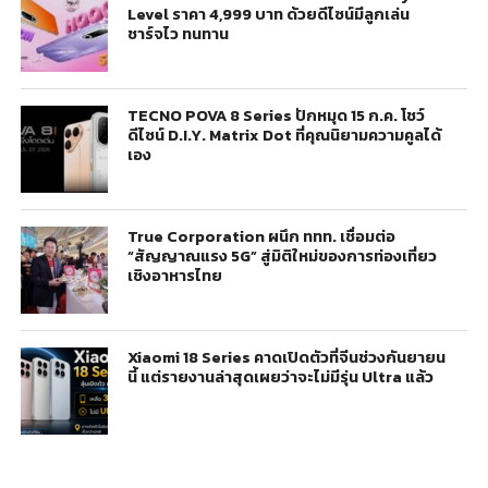
Level ราคา 4,999 บาท ด้วยดีไซน์มีลูกเล่น
ชาร์จไว ทนทาน
TECNO POVA 8 Series ปักหมุด 15 ก.ค. โชว์
ดีไซน์ D.I.Y. Matrix Dot ที่คุณนิยามความคูลได้
เอง
True Corporation ผนึก ททท. เชื่อมต่อ
“สัญญาณแรง 5G” สู่มิติใหม่ของการท่องเที่ยว
เชิงอาหารไทย
Xiaomi 18 Series คาดเปิดตัวที่จีนช่วงกันยายน
นี้ แต่รายงานล่าสุดเผยว่าจะไม่มีรุ่น Ultra แล้ว