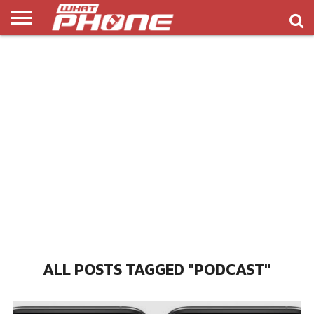
ข่าว
รีวิว
ทิป
แอพ
เกมส์
บทความ
COMPARISON
ติดต่อ
API
&
พลิ
เรา
NEW
ทริค
เคชั่น
ALL POSTS TAGGED "PODCAST"