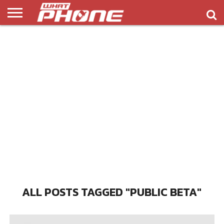
ข่าว
รีวิว
ทิป
แอพ
เกมส์
บทความ
COMPARISON
ติดต่อ
API
&
พลิ
เรา
NEW
ทริค
เคชั่น
ALL POSTS TAGGED "PUBLIC BETA"