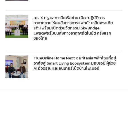
สธ. X ทรู และภาคีเครือข่าย เปิด “ปฏิบัติการ
อากาศยานไร้คนขับทางการแพทย์” เฉลิมพระเกีย
รติฯ พร้อมเปิดตัวนวัตกรรม SkyBridge
แพลตฟอร์มขนส่งทางอากาศอัตโนมัติ ครั้งแรก
ของไทย
TrueOnline Home Next x Britania พลิกโฉมที่อยู่
อาศัยสู่ Smart Living Ecosystem มอบเอมี่ ผู้ช่วย
AI อัจฉริยะ และอินเทอร์เน็ตบ้านไฟเบอร์