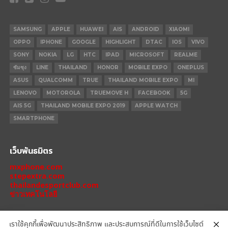
SAMSUNG
APPLE
HUAWEI
AIS
ANDROID
XIAOMI
OPPO
IPHONE
GOOGLE
HIGHLIGHT
DTAC
IOS
VIVO
SONY
NOKIA
LG
HTC
IPAD
MICROSOFT
REALME
ซัมซุง
LINE
THAILAND
HONOR
MOBILE EXPO
ONEPLUS
ASUS
QUALCOMM
TRUE
THAILAND MOBILE EXPO
MI
LENOVO
MOTOROLA
TRUEMOVE H
FACEBOOK
5G
AIS 5G
THAILAND MOBILE EXPO 2019
APPLE WATCH
SMARTPHONE
เว็บพันธมิตร
mxphone.com
stepextra.com
thailandesportclub.com
ข่าวเทคโนโลยี
เราใช้คุกกี้เพื่อพัฒนาประสิทธิภาพ และประสบการณ์ที่ดีในการใช้เว็บไซต์