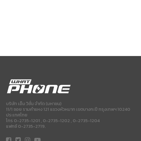
บริษัท เอ็ม วิชั่น จำกัด (มหาชน)
11/1 ซอย รามคำแหง 121 แขวงหัวหมาก เขตบางกะปี กรุงเทพฯ 10240
ประเทศไทย
โทร 0-2735-1201 , 0-2735-1202 , 0-2735-1204
แฟกซ์ 0-2735-2719.