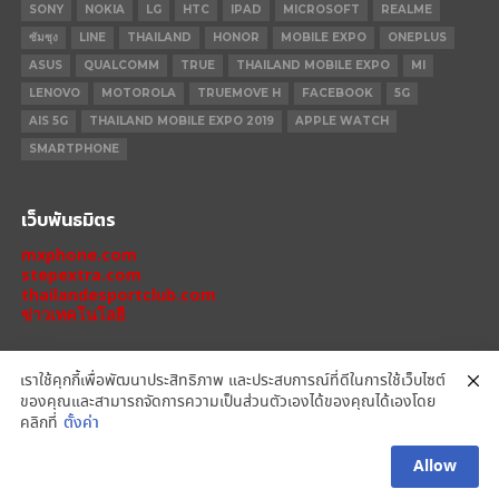
SONY
NOKIA
LG
HTC
IPAD
MICROSOFT
REALME
ซัมซุง
LINE
THAILAND
HONOR
MOBILE EXPO
ONEPLUS
ASUS
QUALCOMM
TRUE
THAILAND MOBILE EXPO
MI
LENOVO
MOTOROLA
TRUEMOVE H
FACEBOOK
5G
AIS 5G
THAILAND MOBILE EXPO 2019
APPLE WATCH
SMARTPHONE
เว็บพันธมิตร
mxphone.com
stepextra.com
thailandesportclub.com
ข่าวเทคโนโลยี
เราใช้คุกกี้เพื่อพัฒนาประสิทธิภาพ และประสบการณ์ที่ดีในการใช้เว็บไซต์
ของคุณและสามารถจัดการความเป็นส่วนตัวเองได้ของคุณได้เองโดย
IPHONE 14 PRO
IPHONE 14
IPHONE 11 PRO
IPHONE 11
XIAOMI
คลิกที่
ตั้งค่า
OPPO
HONOR
MOTOROLA
REALME
REDMI
Allow