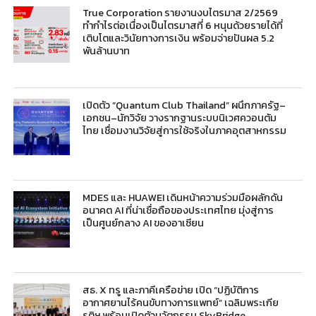
True Corporation รายงานงบไตรมาส 2/2569
ทำกำไรต่อเนื่องเป็นไตรมาสที่ 6 หนุนด้วยรายได้ที่
เติบโตและวินัยทางการเงิน พร้อมจ่ายปันผล 5.2
พันล้านบาท
เปิดตัว “Quantum Club Thailand” ผนึกภาครัฐ–
เอกชน–นักวิจัย วางรากฐานระบบนิเวศควอนตัม
ไทย เชื่อมงานวิจัยสู่การใช้จริงในภาคอุตสาหกรรม
MDES และ HUAWEI เดินหน้าความร่วมมือผลักดัน
อนาคต AI ที่น่าเชื่อถือของประเทศไทย มุ่งสู่การ
เป็นศูนย์กลาง AI ของอาเซียน
สธ. X ทรู และภาคีเครือข่าย เปิด “ปฏิบัติการ
อากาศยานไร้คนขับทางการแพทย์” เฉลิมพระเกีย
รติฯ พร้อมเปิดตัวนวัตกรรม SkyBridge