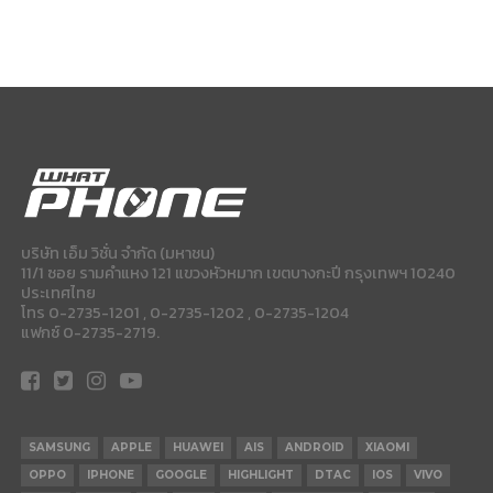
บริษัท เอ็ม วิชั่น จำกัด (มหาชน)
11/1 ซอย รามคำแหง 121 แขวงหัวหมาก เขตบางกะปี กรุงเทพฯ 10240
ประเทศไทย
โทร 0-2735-1201 , 0-2735-1202 , 0-2735-1204
แฟกซ์ 0-2735-2719.
SAMSUNG
APPLE
HUAWEI
AIS
ANDROID
XIAOMI
OPPO
IPHONE
GOOGLE
HIGHLIGHT
DTAC
IOS
VIVO