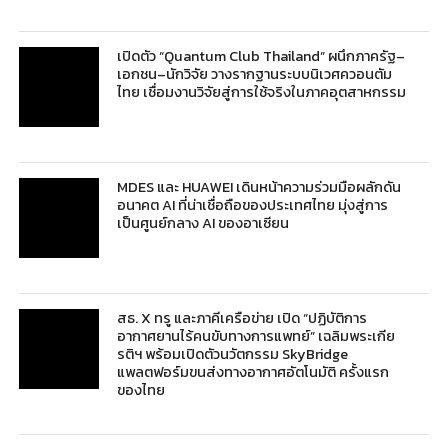
เปิดตัว “Quantum Club Thailand” ผนึกภาครัฐ–
เอกชน–นักวิจัย วางรากฐานระบบนิเวศควอนตัม
ไทย เชื่อมงานวิจัยสู่การใช้จริงในภาคอุตสาหกรรม
MDES และ HUAWEI เดินหน้าความร่วมมือผลักดัน
อนาคต AI ที่น่าเชื่อถือของประเทศไทย มุ่งสู่การ
เป็นศูนย์กลาง AI ของอาเซียน
สธ. X ทรู และภาคีเครือข่าย เปิด “ปฏิบัติการ
อากาศยานไร้คนขับทางการแพทย์” เฉลิมพระเกีย
รติฯ พร้อมเปิดตัวนวัตกรรม SkyBridge
แพลตฟอร์มขนส่งทางอากาศอัตโนมัติ ครั้งแรก
ของไทย