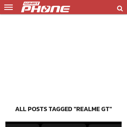
ข่าว
รีวิว
ทิป
แอพ
เกมส์
บทความ
COMPARISON
ติดต่อ
API
&
พลิ
เรา
NEW
ทริค
เคชั่น
ALL POSTS TAGGED "REALME GT"