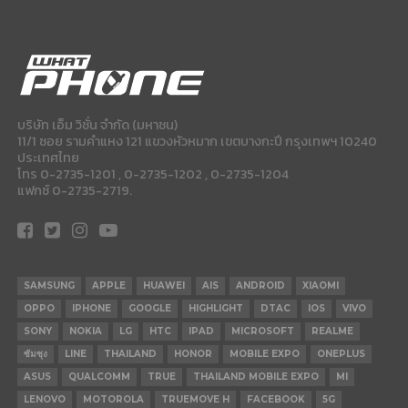
บริษัท เอ็ม วิชั่น จำกัด (มหาชน)
11/1 ซอย รามคำแหง 121 แขวงหัวหมาก เขตบางกะปี กรุงเทพฯ 10240
ประเทศไทย
โทร 0-2735-1201 , 0-2735-1202 , 0-2735-1204
แฟกซ์ 0-2735-2719.
SAMSUNG
APPLE
HUAWEI
AIS
ANDROID
XIAOMI
OPPO
IPHONE
GOOGLE
HIGHLIGHT
DTAC
IOS
VIVO
SONY
NOKIA
LG
HTC
IPAD
MICROSOFT
REALME
ซัมซุง
LINE
THAILAND
HONOR
MOBILE EXPO
ONEPLUS
ASUS
QUALCOMM
TRUE
THAILAND MOBILE EXPO
MI
LENOVO
MOTOROLA
TRUEMOVE H
FACEBOOK
5G