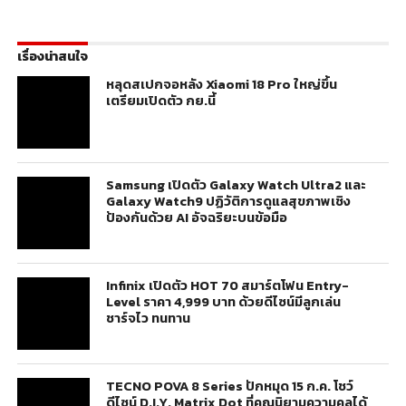
เรื่องน่าสนใจ
หลุดสเปกจอหลัง Xiaomi 18 Pro ใหญ่ขึ้น
เตรียมเปิดตัว กย.นี้
Samsung เปิดตัว Galaxy Watch Ultra2 และ
Galaxy Watch9 ปฏิวัติการดูแลสุขภาพเชิง
ป้องกันด้วย AI อัจฉริยะบนข้อมือ
Infinix เปิดตัว HOT 70 สมาร์ตโฟน Entry-
Level ราคา 4,999 บาท ด้วยดีไซน์มีลูกเล่น
ชาร์จไว ทนทาน
TECNO POVA 8 Series ปักหมุด 15 ก.ค. โชว์
ดีไซน์ D.I.Y. Matrix Dot ที่คุณนิยามความคูลได้