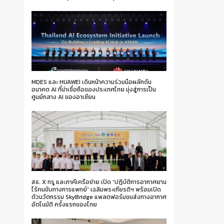
MDES และ HUAWEI เดินหน้าความร่วมมือผลักดัน
อนาคต AI ที่น่าเชื่อถือของประเทศไทย มุ่งสู่การเป็น
ศูนย์กลาง AI ของอาเซียน
สธ. X ทรู และภาคีเครือข่าย เปิด “ปฏิบัติการอากาศยาน
ไร้คนขับทางการแพทย์” เฉลิมพระเกียรติฯ พร้อมเปิด
ตัวนวัตกรรม SkyBridge แพลตฟอร์มขนส่งทางอากาศ
อัตโนมัติ ครั้งแรกของไทย