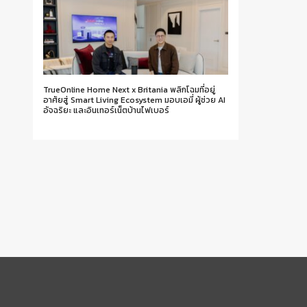
TrueOnline Home Next x Britania พลิกโฉมที่อยู่
อาศัยสู่ Smart Living Ecosystem มอบเอมี่ ผู้ช่วย AI
อัจฉริยะ และอินเทอร์เน็ตบ้านไฟเบอร์