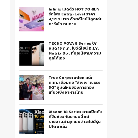
Infinix เปิดตัว HOT 70 สมา
ร์ตโฟน Entry-Level ราคา
4,999 บาท ด้วยดีไซน์มีลูกเล่น
ชาร์จไว ทนทาน
TECNO POVA 8 Series ปัก
หมุด 15 ก.ค. โชว์ดีไซน์ D.I.Y.
Matrix Dot ที่คุณนิยามความ
คูลได้เอง
True Corporation ผนึก
ททท. เชื่อมต่อ “สัญญาณแรง
5G” สู่มิติใหม่ของการท่อง
เที่ยวเชิงอาหารไทย
Xiaomi 18 Series คาดเปิดตัว
ที่จีนช่วงกันยายนนี้ แต่
รายงานล่าสุดเผยว่าจะไม่มีรุ่น
Ultra แล้ว