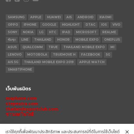
SAMSUNG
APPLE
HUAWEI
AIS
ANDROID
XIAOMI
OPPO
IPHONE
GOOGLE
HIGHLIGHT
DTAC
IOS
VIVO
SONY
NOKIA
LG
HTC
IPAD
MICROSOFT
REALME
ซัมซุง
LINE
THAILAND
HONOR
MOBILE EXPO
ONEPLUS
ASUS
QUALCOMM
TRUE
THAILAND MOBILE EXPO
MI
LENOVO
MOTOROLA
TRUEMOVE H
FACEBOOK
5G
AIS 5G
THAILAND MOBILE EXPO 2019
APPLE WATCH
SMARTPHONE
เว็บพันธมิตร
mxphone.com
stepextra.com
thailandesportclub.com
ข่าวเทคโนโลยี
เราใช้คุกกี้เพื่อพัฒนาประสิทธิภาพ และประสบการณ์ที่ดีในการใช้เว็บไซต์