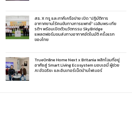
สธ. X ทรู และภาคีเครือข่าย เปิด “ปฏิบัติการ
อากาศยานไร้คนขับทางการแพทย์” เฉลิมพระเกีย
รติฯ พร้อมเปิดตัวนวัตกรรม SkyBridge
แพลตฟอร์มขนส่งทางอากาศอัตโนมัติ ครั้งแรก
ของไทย
TrueOnline Home Next x Britania พลิกโฉมที่อยู่
อาศัยสู่ Smart Living Ecosystem มอบเอมี่ ผู้ช่วย
AI อัจฉริยะ และอินเทอร์เน็ตบ้านไฟเบอร์