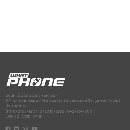
บริษัท เอ็ม วิชั่น จำกัด (มหาชน)
11/1 ซอย รามคำแหง 121 แขวงหัวหมาก เขตบางกะปี กรุงเทพฯ 10240
ประเทศไทย
โทร 0-2735-1201 , 0-2735-1202 , 0-2735-1204
แฟกซ์ 0-2735-2719.