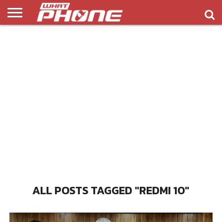
ข่าว
รีวิว
ทิป
แอพ
เกมส์
บทความ
COMPARISON
ติดต่อ
API
&
พลิ
เรา
NEW
ทริค
เคชั่น
ALL POSTS TAGGED "REDMI 10"