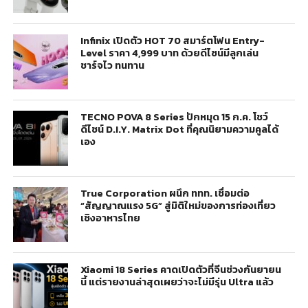
Infinix เปิดตัว HOT 70 สมาร์ตโฟน Entry-
Level ราคา 4,999 บาท ด้วยดีไซน์มีลูกเล่น
ชาร์จไว ทนทาน
TECNO POVA 8 Series ปักหมุด 15 ก.ค. โชว์
ดีไซน์ D.I.Y. Matrix Dot ที่คุณนิยามความคูลได้
เอง
True Corporation ผนึก ททท. เชื่อมต่อ
“สัญญาณแรง 5G” สู่มิติใหม่ของการท่องเที่ยว
เชิงอาหารไทย
Xiaomi 18 Series คาดเปิดตัวที่จีนช่วงกันยายน
นี้ แต่รายงานล่าสุดเผยว่าจะไม่มีรุ่น Ultra แล้ว