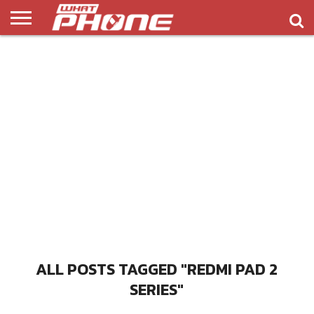
ข่าว
รีวิว
ทิป
แอพ
เกมส์
บทความ
COMPARISON
ติดต่อ
API
&
พลิ
เรา
NEW
ทริค
เคชั่น
ALL POSTS TAGGED "REDMI PAD 2
SERIES"