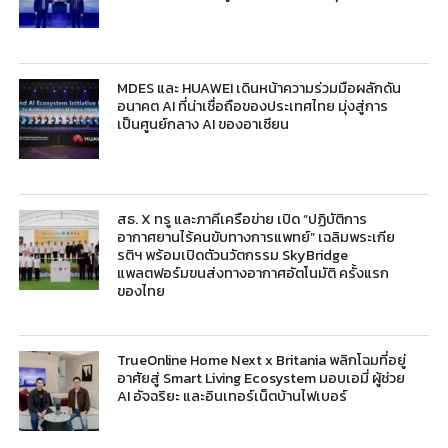
MDES และ HUAWEI เดินหน้าความร่วมมือผลักดัน
อนาคต AI ที่น่าเชื่อถือของประเทศไทย มุ่งสู่การ
เป็นศูนย์กลาง AI ของอาเซียน
สธ. X ทรู และภาคีเครือข่าย เปิด “ปฏิบัติการ
อากาศยานไร้คนขับทางการแพทย์” เฉลิมพระเกีย
รติฯ พร้อมเปิดตัวนวัตกรรม SkyBridge
แพลตฟอร์มขนส่งทางอากาศอัตโนมัติ ครั้งแรก
ของไทย
TrueOnline Home Next x Britania พลิกโฉมที่อยู่
อาศัยสู่ Smart Living Ecosystem มอบเอมี่ ผู้ช่วย
AI อัจฉริยะ และอินเทอร์เน็ตบ้านไฟเบอร์