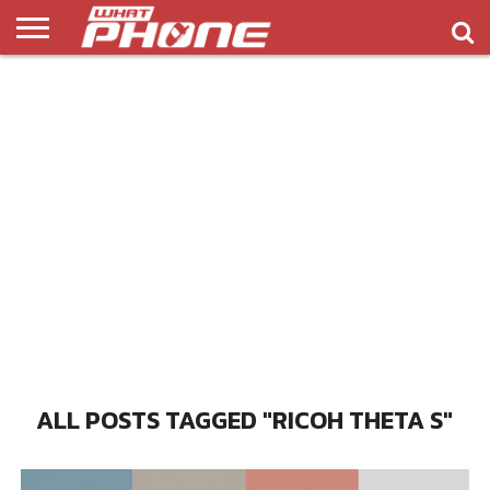
ข่าว
รีวิว
ทิป
แอพ
เกมส์
บทความ
COMPARISON
ติดต่อ
API
&
พลิ
เรา
NEW
ทริค
เคชั่น
ALL POSTS TAGGED "RICOH THETA S"