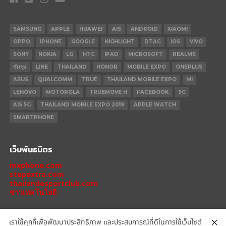
SAMSUNG
APPLE
HUAWEI
AIS
ANDROID
XIAOMI
OPPO
IPHONE
GOOGLE
HIGHLIGHT
DTAC
IOS
VIVO
SONY
NOKIA
LG
HTC
IPAD
MICROSOFT
REALME
ซัมซุง
LINE
THAILAND
HONOR
MOBILE EXPO
ONEPLUS
ASUS
QUALCOMM
TRUE
THAILAND MOBILE EXPO
MI
LENOVO
MOTOROLA
TRUEMOVE H
FACEBOOK
5G
AIS 5G
THAILAND MOBILE EXPO 2019
APPLE WATCH
SMARTPHONE
เว็บพันธมิตร
mxphone.com
stepextra.com
thailandesportclub.com
ข่าวเทคโนโลยี
เราใช้คุกกี้เพื่อพัฒนาประสิทธิภาพ และประสบการณ์ที่ดีในการใช้เว็บไซต์