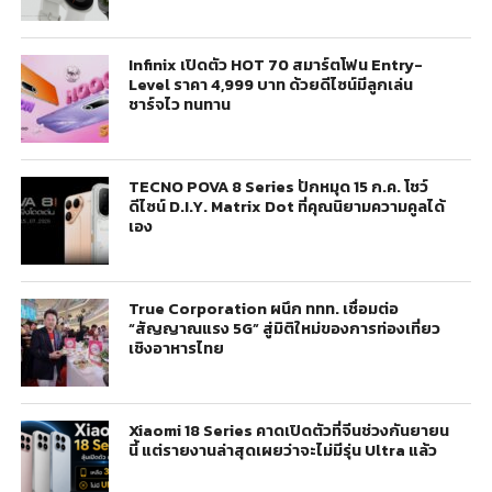
Infinix เปิดตัว HOT 70 สมาร์ตโฟน Entry-
Level ราคา 4,999 บาท ด้วยดีไซน์มีลูกเล่น
ชาร์จไว ทนทาน
TECNO POVA 8 Series ปักหมุด 15 ก.ค. โชว์
ดีไซน์ D.I.Y. Matrix Dot ที่คุณนิยามความคูลได้
เอง
True Corporation ผนึก ททท. เชื่อมต่อ
“สัญญาณแรง 5G” สู่มิติใหม่ของการท่องเที่ยว
เชิงอาหารไทย
Xiaomi 18 Series คาดเปิดตัวที่จีนช่วงกันยายน
นี้ แต่รายงานล่าสุดเผยว่าจะไม่มีรุ่น Ultra แล้ว