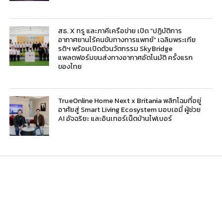
สธ. X ทรู และภาคีเครือข่าย เปิด “ปฏิบัติการ
อากาศยานไร้คนขับทางการแพทย์” เฉลิมพระเกีย
รติฯ พร้อมเปิดตัวนวัตกรรม SkyBridge
แพลตฟอร์มขนส่งทางอากาศอัตโนมัติ ครั้งแรก
ของไทย
TrueOnline Home Next x Britania พลิกโฉมที่อยู่
อาศัยสู่ Smart Living Ecosystem มอบเอมี่ ผู้ช่วย
AI อัจฉริยะ และอินเทอร์เน็ตบ้านไฟเบอร์