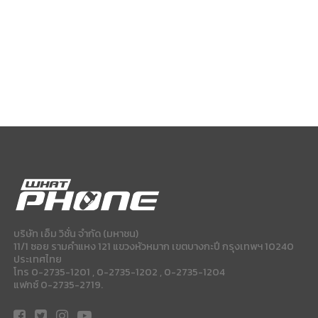
บริษัท เอ็ม วิชั่น จำกัด (มหาชน)
11/1 ซอย รามคำแหง 121 แขวงหัวหมาก เขตบางกะปี กรุงเทพฯ 10240
ประเทศไทย
โทร 0-2735-1201 , 0-2735-1202 , 0-2735-1204
แฟกซ์ 0-2735-2719.