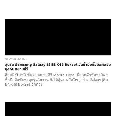
NEWS & UPDATE
ลุ้นรับ Samsung Galaxy J8 BNK48 Boxset วันนี้ เมื่อซื้อมือถือซัม
ซุงกับสยามทีวี
อีกหนึ่งโปรโมชั่นจากสยามทีวี Mobile Expo เพื่อลูกค้าซัมซุง ใคร
ซื้อมือถือซัมซุงทุกรุ่นในงาน ยังได้ลุ้นรางวัลใหญ่อย่าง Galaxy J8 x
BNK48 Boxset อีกด้วย!