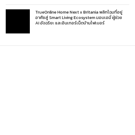
TrueOnline Home Next x Britania พลิกโฉมที่อยู่
อาศัยสู่ Smart Living Ecosystem มอบเอมี่ ผู้ช่วย
AI อัจฉริยะ และอินเทอร์เน็ตบ้านไฟเบอร์