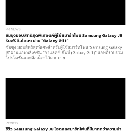
PR NEWS
ซัมซุงมอบสิทธิสุดพิเศษแก่ผู้ใช้สมาร์ทโฟน Samsung Galaxy J8
รับฟรีดีลโดนๆ ผ่าน “Galaxy Gift”
ซัมซุง มอบสิทธิสุดพิเศษสำหรับผู้ใช้สมาร์ทโฟน ‘Samsung Galaxy
J8’ ผ่านแอพพลิเคชั่น “กาแลคซี่ กิ๊ฟท์ (Galaxy Gift)” แอพที่รวบรวม
โปรโมชั่นและดีลเด็ดๆไว้มากมาย
REVIEW
รีวิว Samsung Galaxy J8 ไอดอลสมาร์ทโฟนที่มีมากกว่าความน่า