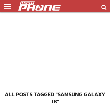
ข่าว
รีวิว
ทิป
แอพ
เกมส์
บทความ
COMPARISON
ติดต่อ
API
&
พลิ
เรา
NEW
ทริค
เคชั่น
ALL POSTS TAGGED "SAMSUNG GALAXY
J8"