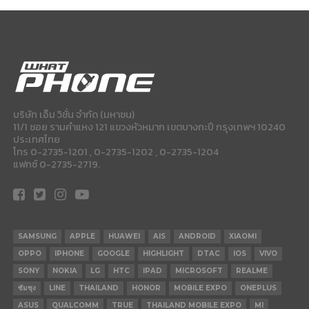
บริษัท เอ็ม วิชั่น จำกัด (มหาชน)
11/1 ซอย รามคำแหง 121 แขวงหัวหมาก เขตบางกะปี กรุงเทพฯ 10240
ประเทศไทย
โทร 0-2735-1201 , 0-2735-1202 , 0-2735-1204
แฟกซ์ 0-2735-2719.
SAMSUNG
APPLE
HUAWEI
AIS
ANDROID
XIAOMI
OPPO
IPHONE
GOOGLE
HIGHLIGHT
DTAC
IOS
VIVO
SONY
NOKIA
LG
HTC
IPAD
MICROSOFT
REALME
ซัมซุง
LINE
THAILAND
HONOR
MOBILE EXPO
ONEPLUS
ASUS
QUALCOMM
TRUE
THAILAND MOBILE EXPO
MI