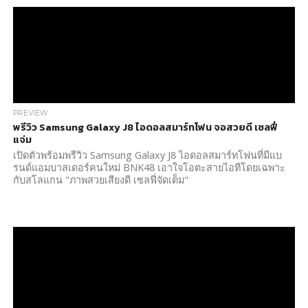
PREVIEW
พรีวิว Samsung Galaxy J8 ไอดอลสมาร์ทโฟน จอสวยดี เซลฟี่
แจ่ม
เปิดตัวพร้อมพรีวิว Samsung Galaxy J8 ไอดอลสมาร์ทโฟนที่มีแบ
รนด์แอมบาสเดอร์คนใหม่ BNK48 เอาใจโอตะสายไอทีโดยเฉพาะ
กับสโลแกน "ภาพสวยเสียงดี เซลฟี่จัดเต็ม"