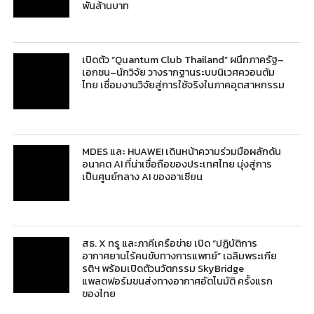
พันล้านบาท
เปิดตัว “Quantum Club Thailand” ผนึกภาครัฐ–
เอกชน–นักวิจัย วางรากฐานระบบนิเวศควอนตัม
ไทย เชื่อมงานวิจัยสู่การใช้จริงในภาคอุตสาหกรรม
MDES และ HUAWEI เดินหน้าความร่วมมือผลักดัน
อนาคต AI ที่น่าเชื่อถือของประเทศไทย มุ่งสู่การ
เป็นศูนย์กลาง AI ของอาเซียน
สธ. X ทรู และภาคีเครือข่าย เปิด “ปฏิบัติการ
อากาศยานไร้คนขับทางการแพทย์” เฉลิมพระเกีย
รติฯ พร้อมเปิดตัวนวัตกรรม SkyBridge
แพลตฟอร์มขนส่งทางอากาศอัตโนมัติ ครั้งแรก
ของไทย