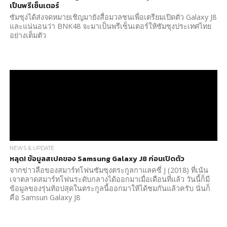
เป็นพรีเซ็นเตอร์
ซัมซุงได้ส่งจดหมายเชิญมายังสื่อมวลชนเพื่อเตรียมเปิดตัว Galaxy J8
และแน่นอนว่า BNK48 จะมาเป็นพรีเซ็นเตอร์ให้ซัมซุงประเทศไทย
อย่างเต็มตัว
NEWS & UPDATE
หลุด! ข้อมูลสเปคของ Samsung Galaxy J8 ก่อนเปิดตัว
จากข่าวลือของสมาร์ทโฟนซัมซุงตระกูลกาแลคซี่ J (2018) ที่เน้น
เจาตลาดสมาร์ทโฟนระดับกลางได้ออกมาเมื่อเดือนที่แล้ว วันนี้ก็มี
ข้อมูลของรุ่นท้อปสุดในตระกูลนี้ออกมาให้ได้ชมกันแล้วครับ นั่นก็
คือ Samsun Galaxy J8