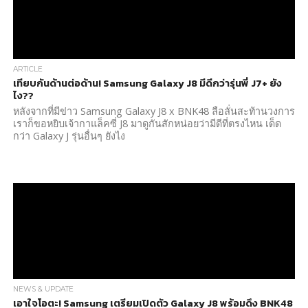
ARTICLE
เทียบกันด้านต่อด้าน! Samsung Galaxy J8 มีดีกว่ารุ่นพี่ J7+ ยัง
ไง??
หลังจากที่มีข่าว Samsung Galaxy J8 x BNK48 ลือลั่นสะท้านวงการ
เราก็ขอหยิบเจ้ากาแล็คซี่ J8 มาดูกันสักหน่อยว่ามีดีที่ตรงไหน เด็ด
กว่า Galaxy J รุ่นอื่นๆ ยังไง
NEWS & UPDATE
เอาใจโอตะ! Samsung เตรียมเปิดตัว Galaxy J8 พร้อมดึง BNK48