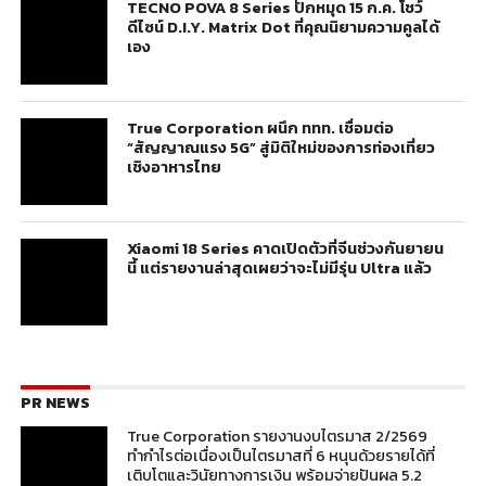
TECNO POVA 8 Series ปักหมุด 15 ก.ค. โชว์
ดีไซน์ D.I.Y. Matrix Dot ที่คุณนิยามความคูลได้
เอง
True Corporation ผนึก ททท. เชื่อมต่อ
“สัญญาณแรง 5G” สู่มิติใหม่ของการท่องเที่ยว
เชิงอาหารไทย
Xiaomi 18 Series คาดเปิดตัวที่จีนช่วงกันยายน
นี้ แต่รายงานล่าสุดเผยว่าจะไม่มีรุ่น Ultra แล้ว
PR NEWS
True Corporation รายงานงบไตรมาส 2/2569
ทำกำไรต่อเนื่องเป็นไตรมาสที่ 6 หนุนด้วยรายได้ที่
เติบโตและวินัยทางการเงิน พร้อมจ่ายปันผล 5.2