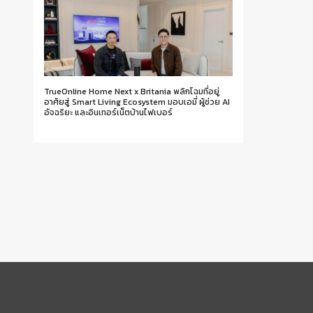
TrueOnline Home Next x Britania พลิกโฉมที่อยู่
อาศัยสู่ Smart Living Ecosystem มอบเอมี่ ผู้ช่วย AI
อัจฉริยะ และอินเทอร์เน็ตบ้านไฟเบอร์