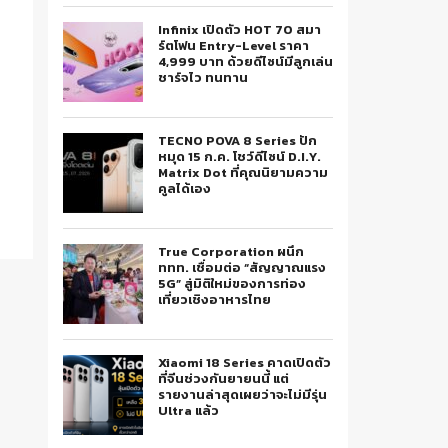
Infinix เปิดตัว HOT 70 สมา
ร์ตโฟน Entry-Level ราคา
4,999 บาท ด้วยดีไซน์มีลูกเล่น
ชาร์จไว ทนทาน
TECNO POVA 8 Series ปัก
หมุด 15 ก.ค. โชว์ดีไซน์ D.I.Y.
Matrix Dot ที่คุณนิยามความ
คูลได้เอง
True Corporation ผนึก
ททท. เชื่อมต่อ “สัญญาณแรง
5G” สู่มิติใหม่ของการท่อง
เที่ยวเชิงอาหารไทย
Xiaomi 18 Series คาดเปิดตัว
ที่จีนช่วงกันยายนนี้ แต่
รายงานล่าสุดเผยว่าจะไม่มีรุ่น
Ultra แล้ว