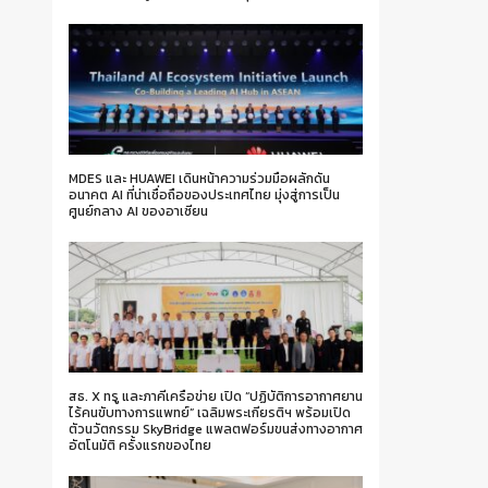
MDES และ HUAWEI เดินหน้าความร่วมมือผลักดัน
อนาคต AI ที่น่าเชื่อถือของประเทศไทย มุ่งสู่การเป็น
ศูนย์กลาง AI ของอาเซียน
สธ. X ทรู และภาคีเครือข่าย เปิด “ปฏิบัติการอากาศยาน
ไร้คนขับทางการแพทย์” เฉลิมพระเกียรติฯ พร้อมเปิด
ตัวนวัตกรรม SkyBridge แพลตฟอร์มขนส่งทางอากาศ
อัตโนมัติ ครั้งแรกของไทย