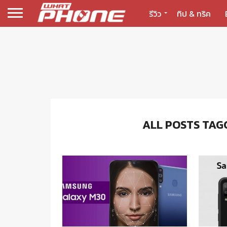
รีวิว
ทิป & ทริค
ALL POSTS TAG