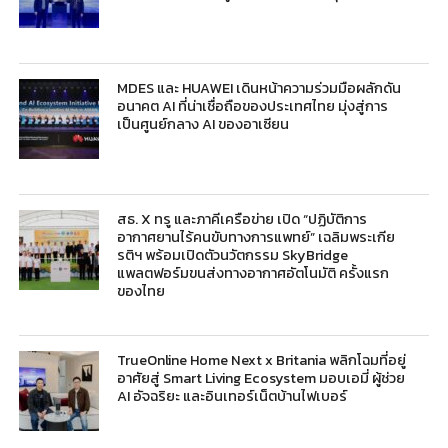
MDES และ HUAWEI เดินหน้าความร่วมมือผลักดัน
อนาคต AI ที่น่าเชื่อถือของประเทศไทย มุ่งสู่การ
เป็นศูนย์กลาง AI ของอาเซียน
สธ. X ทรู และภาคีเครือข่าย เปิด “ปฏิบัติการ
อากาศยานไร้คนขับทางการแพทย์” เฉลิมพระเกีย
รติฯ พร้อมเปิดตัวนวัตกรรม SkyBridge
แพลตฟอร์มขนส่งทางอากาศอัตโนมัติ ครั้งแรก
ของไทย
TrueOnline Home Next x Britania พลิกโฉมที่อยู่
อาศัยสู่ Smart Living Ecosystem มอบเอมี่ ผู้ช่วย
AI อัจฉริยะ และอินเทอร์เน็ตบ้านไฟเบอร์