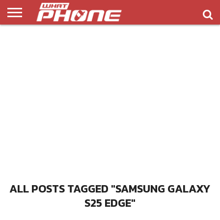
ข่าว
รีวิว
ทิป
แอพ
เกมส์
บทความ
COMPARISON
ติดต่อ
API
&
พลิ
เรา
NEW
ทริค
เคชั่น
ALL POSTS TAGGED "SAMSUNG GALAXY
S25 EDGE"