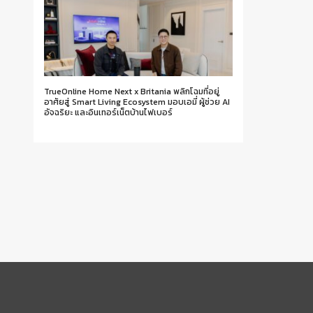
TrueOnline Home Next x Britania พลิกโฉมที่อยู่
อาศัยสู่ Smart Living Ecosystem มอบเอมี่ ผู้ช่วย AI
อัจฉริยะ และอินเทอร์เน็ตบ้านไฟเบอร์