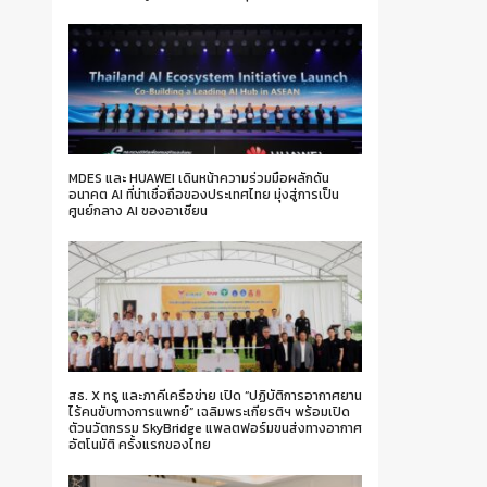
MDES และ HUAWEI เดินหน้าความร่วมมือผลักดัน
อนาคต AI ที่น่าเชื่อถือของประเทศไทย มุ่งสู่การเป็น
ศูนย์กลาง AI ของอาเซียน
สธ. X ทรู และภาคีเครือข่าย เปิด “ปฏิบัติการอากาศยาน
ไร้คนขับทางการแพทย์” เฉลิมพระเกียรติฯ พร้อมเปิด
ตัวนวัตกรรม SkyBridge แพลตฟอร์มขนส่งทางอากาศ
อัตโนมัติ ครั้งแรกของไทย