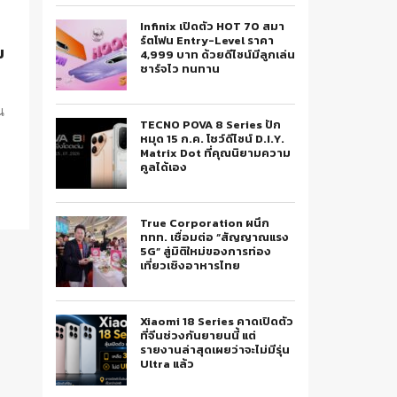
Infinix เปิดตัว HOT 70 สมา
ร์ตโฟน Entry-Level ราคา
ม
4,999 บาท ด้วยดีไซน์มีลูกเล่น
ชาร์จไว ทนทาน
น
TECNO POVA 8 Series ปัก
หมุด 15 ก.ค. โชว์ดีไซน์ D.I.Y.
Matrix Dot ที่คุณนิยามความ
คูลได้เอง
True Corporation ผนึก
ททท. เชื่อมต่อ “สัญญาณแรง
5G” สู่มิติใหม่ของการท่อง
เที่ยวเชิงอาหารไทย
Xiaomi 18 Series คาดเปิดตัว
ที่จีนช่วงกันยายนนี้ แต่
รายงานล่าสุดเผยว่าจะไม่มีรุ่น
Ultra แล้ว