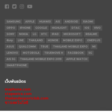
SAMSUNG
APPLE
HUAWEI
AIS
ANDROID
XIAOMI
OPPO
IPHONE
GOOGLE
HIGHLIGHT
DTAC
IOS
VIVO
SONY
NOKIA
LG
HTC
IPAD
MICROSOFT
REALME
ซัมซุง
LINE
THAILAND
HONOR
MOBILE EXPO
ONEPLUS
ASUS
QUALCOMM
TRUE
THAILAND MOBILE EXPO
MI
LENOVO
MOTOROLA
TRUEMOVE H
FACEBOOK
5G
AIS 5G
THAILAND MOBILE EXPO 2019
APPLE WATCH
SMARTPHONE
เว็บพันธมิตร
mxphone.com
stepextra.com
thailandesportclub.com
ข่าวเทคโนโลยี