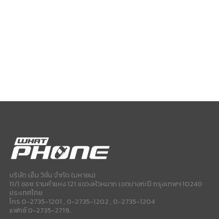
บริษัท เอ็ม วิชั่น จำกัด (มหาชน)
11/1 ซอย รามคำแหง 121 แขวงหัวหมาก เขตบางกะปี กรุงเทพฯ 10240
ประเทศไทย
โทร 0-2735-1201 , 0-2735-1202 , 0-2735-1204
แฟกซ์ 0-2735-2719.