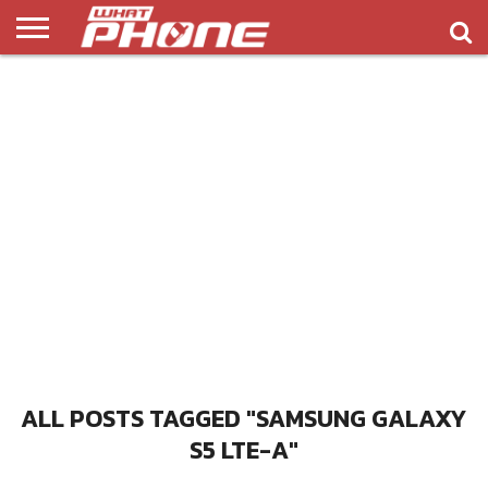
ข่าว
รีวิว
ทิป
แอพ
เกมส์
บทความ
COMPARISON
ติดต่อ
API
&
พลิ
เรา
NEW
ทริค
เคชั่น
ALL POSTS TAGGED "SAMSUNG GALAXY
S5 LTE-A"