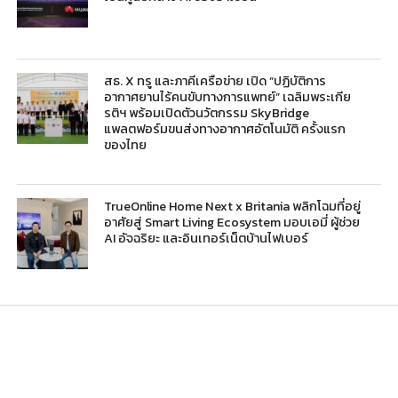
สธ. X ทรู และภาคีเครือข่าย เปิด “ปฏิบัติการ
อากาศยานไร้คนขับทางการแพทย์” เฉลิมพระเกีย
รติฯ พร้อมเปิดตัวนวัตกรรม SkyBridge
แพลตฟอร์มขนส่งทางอากาศอัตโนมัติ ครั้งแรก
ของไทย
TrueOnline Home Next x Britania พลิกโฉมที่อยู่
อาศัยสู่ Smart Living Ecosystem มอบเอมี่ ผู้ช่วย
AI อัจฉริยะ และอินเทอร์เน็ตบ้านไฟเบอร์