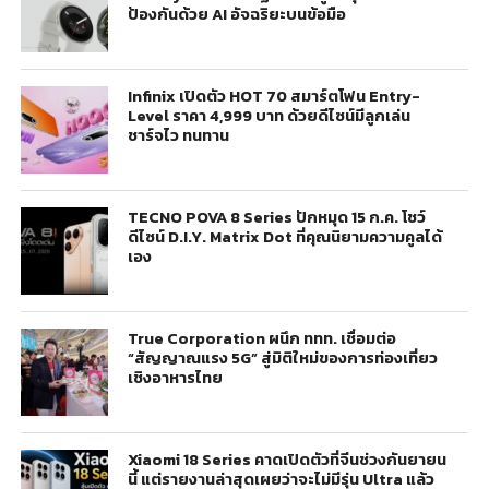
ป้องกันด้วย AI อัจฉริยะบนข้อมือ
Infinix เปิดตัว HOT 70 สมาร์ตโฟน Entry-
Level ราคา 4,999 บาท ด้วยดีไซน์มีลูกเล่น
ชาร์จไว ทนทาน
TECNO POVA 8 Series ปักหมุด 15 ก.ค. โชว์
ดีไซน์ D.I.Y. Matrix Dot ที่คุณนิยามความคูลได้
เอง
True Corporation ผนึก ททท. เชื่อมต่อ
“สัญญาณแรง 5G” สู่มิติใหม่ของการท่องเที่ยว
เชิงอาหารไทย
Xiaomi 18 Series คาดเปิดตัวที่จีนช่วงกันยายน
นี้ แต่รายงานล่าสุดเผยว่าจะไม่มีรุ่น Ultra แล้ว