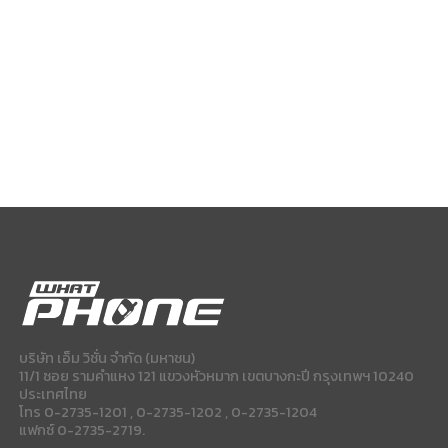
บริษัท เอ็ม วิชั่น จำกัด (มหาชน)
11/1 ซอย รามคำแหง 121 แขวงหัวหมาก เขตบางกะปี กรุงเทพฯ 10240
ประเทศไทย
โทร 0-2735-1201 , 0-2735-1202 , 0-2735-1204
แฟกซ์ 0-2735-2719.