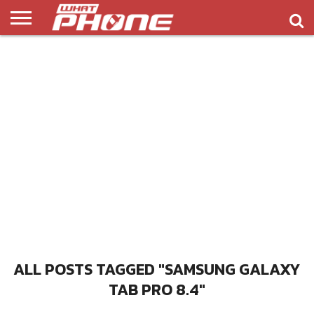
ข่าว
รีวิว
ทิป
แอพ
เกมส์
บทความ
COMPARISON
ติดต่อ
API
&
พลิ
เรา
NEW
ทริค
เคชั่น
ALL POSTS TAGGED "SAMSUNG GALAXY
TAB PRO 8.4"