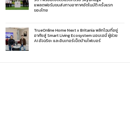
แพลตฟอร์มขนส่งทางอากาศอัตโนมัติ ครั้งแรก
ของไทย
TrueOnline Home Next x Britania พลิกโฉมที่อยู่
อาศัยสู่ Smart Living Ecosystem มอบเอมี่ ผู้ช่วย
AI อัจฉริยะ และอินเทอร์เน็ตบ้านไฟเบอร์