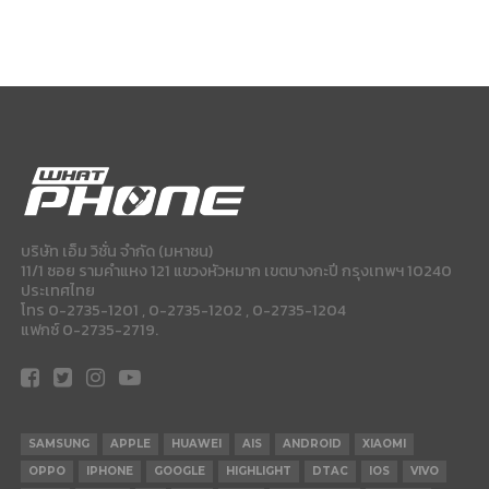
บริษัท เอ็ม วิชั่น จำกัด (มหาชน)
11/1 ซอย รามคำแหง 121 แขวงหัวหมาก เขตบางกะปี กรุงเทพฯ 10240
ประเทศไทย
โทร 0-2735-1201 , 0-2735-1202 , 0-2735-1204
แฟกซ์ 0-2735-2719.
SAMSUNG
APPLE
HUAWEI
AIS
ANDROID
XIAOMI
OPPO
IPHONE
GOOGLE
HIGHLIGHT
DTAC
IOS
VIVO