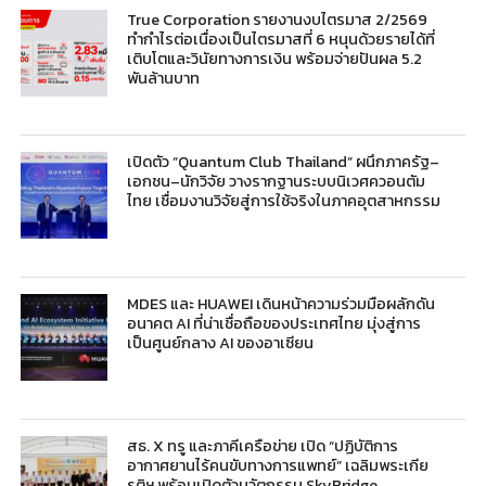
True Corporation รายงานงบไตรมาส 2/2569
ทำกำไรต่อเนื่องเป็นไตรมาสที่ 6 หนุนด้วยรายได้ที่
เติบโตและวินัยทางการเงิน พร้อมจ่ายปันผล 5.2
พันล้านบาท
เปิดตัว “Quantum Club Thailand” ผนึกภาครัฐ–
เอกชน–นักวิจัย วางรากฐานระบบนิเวศควอนตัม
ไทย เชื่อมงานวิจัยสู่การใช้จริงในภาคอุตสาหกรรม
MDES และ HUAWEI เดินหน้าความร่วมมือผลักดัน
อนาคต AI ที่น่าเชื่อถือของประเทศไทย มุ่งสู่การ
เป็นศูนย์กลาง AI ของอาเซียน
สธ. X ทรู และภาคีเครือข่าย เปิด “ปฏิบัติการ
อากาศยานไร้คนขับทางการแพทย์” เฉลิมพระเกีย
รติฯ พร้อมเปิดตัวนวัตกรรม SkyBridge