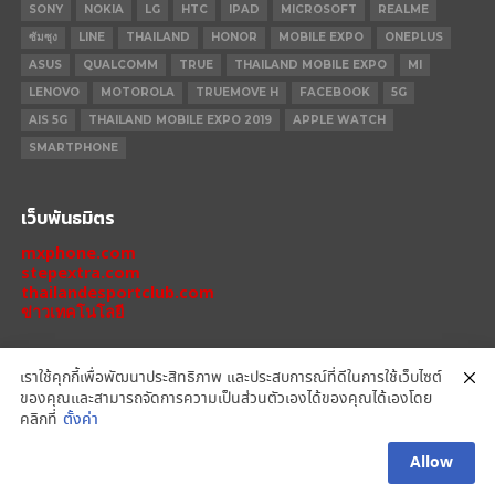
SONY
NOKIA
LG
HTC
IPAD
MICROSOFT
REALME
ซัมซุง
LINE
THAILAND
HONOR
MOBILE EXPO
ONEPLUS
ASUS
QUALCOMM
TRUE
THAILAND MOBILE EXPO
MI
LENOVO
MOTOROLA
TRUEMOVE H
FACEBOOK
5G
AIS 5G
THAILAND MOBILE EXPO 2019
APPLE WATCH
SMARTPHONE
เว็บพันธมิตร
mxphone.com
stepextra.com
thailandesportclub.com
ข่าวเทคโนโลยี
เราใช้คุกกี้เพื่อพัฒนาประสิทธิภาพ และประสบการณ์ที่ดีในการใช้เว็บไซต์
ของคุณและสามารถจัดการความเป็นส่วนตัวเองได้ของคุณได้เองโดย
IPHONE 14 PRO
IPHONE 14
IPHONE 11 PRO
IPHONE 11
XIAOMI
คลิกที่
ตั้งค่า
OPPO
HONOR
MOTOROLA
REALME
REDMI
Allow