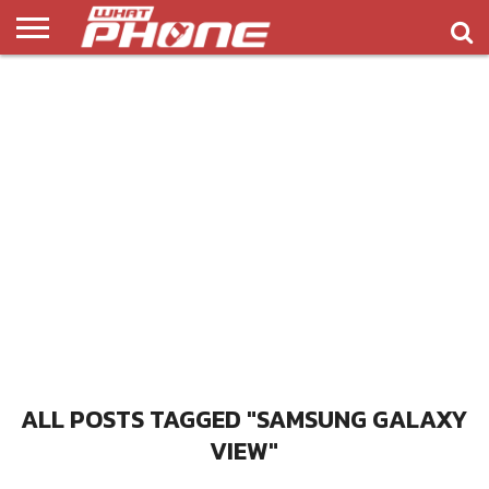
ข่าว
รีวิว
ทิป
แอพ
เกมส์
บทความ
COMPARISON
ติดต่อ
API
&
พลิ
เรา
NEW
ทริค
เคชั่น
ALL POSTS TAGGED "SAMSUNG GALAXY
VIEW"