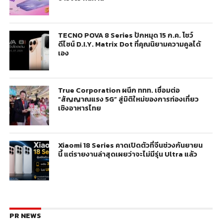
TECNO POVA 8 Series ปักหมุด 15 ก.ค. โชว์
ดีไซน์ D.I.Y. Matrix Dot ที่คุณนิยามความคูลได้
เอง
True Corporation ผนึก ททท. เชื่อมต่อ
“สัญญาณแรง 5G” สู่มิติใหม่ของการท่องเที่ยว
เชิงอาหารไทย
Xiaomi 18 Series คาดเปิดตัวที่จีนช่วงกันยายน
นี้ แต่รายงานล่าสุดเผยว่าจะไม่มีรุ่น Ultra แล้ว
PR NEWS