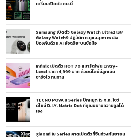
เตรียมเปิดตัว กย.นี้
Samsung เปิดตัว Galaxy Watch Ultra2 และ
Galaxy Watch9 ปฏิวัติการดูแลสุขภาพเชิง
ป้องกันด้วย AI อัจฉริยะบนข้อมือ
Infinix เปิดตัว HOT 70 สมาร์ตโฟน Entry-
Level ราคา 4,999 บาท ด้วยดีไซน์มีลูกเล่น
ชาร์จไว ทนทาน
TECNO POVA 8 Series ปักหมุด 15 ก.ค. โชว์
ดีไซน์ D.I.Y. Matrix Dot ที่คุณนิยามความคูลได้
เอง
Xiaomi 18 Series คาดเปิดตัวที่จีนช่วงกันยายน