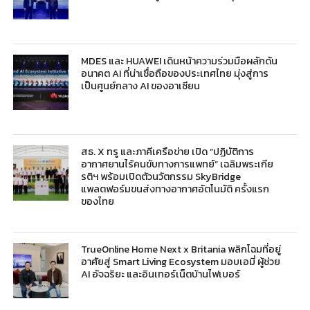
MDES และ HUAWEI เดินหน้าความร่วมมือผลักดัน
อนาคต AI ที่น่าเชื่อถือของประเทศไทย มุ่งสู่การ
เป็นศูนย์กลาง AI ของอาเซียน
สธ. X ทรู และภาคีเครือข่าย เปิด “ปฏิบัติการ
อากาศยานไร้คนขับทางการแพทย์” เฉลิมพระเกีย
รติฯ พร้อมเปิดตัวนวัตกรรม SkyBridge
แพลตฟอร์มขนส่งทางอากาศอัตโนมัติ ครั้งแรก
ของไทย
TrueOnline Home Next x Britania พลิกโฉมที่อยู่
อาศัยสู่ Smart Living Ecosystem มอบเอมี่ ผู้ช่วย
AI อัจฉริยะ และอินเทอร์เน็ตบ้านไฟเบอร์