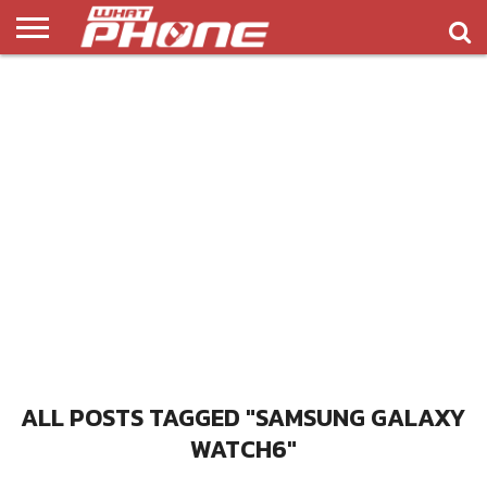
ข่าว
รีวิว
ทิป
แอพ
เกมส์
บทความ
COMPARISON
ติดต่อ
API
&
พลิ
เรา
NEW
ทริค
เคชั่น
ALL POSTS TAGGED "SAMSUNG GALAXY
WATCH6"