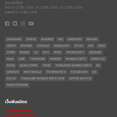
ประเทศไทย
โทร 0-2735-1201 , 0-2735-1202 , 0-2735-1204
แฟกซ์ 0-2735-2719.
SAMSUNG
APPLE
HUAWEI
AIS
ANDROID
XIAOMI
OPPO
IPHONE
GOOGLE
HIGHLIGHT
DTAC
IOS
VIVO
SONY
NOKIA
LG
HTC
IPAD
MICROSOFT
REALME
ซัมซุง
LINE
THAILAND
HONOR
MOBILE EXPO
ONEPLUS
ASUS
QUALCOMM
TRUE
THAILAND MOBILE EXPO
MI
LENOVO
MOTOROLA
TRUEMOVE H
FACEBOOK
5G
AIS 5G
THAILAND MOBILE EXPO 2019
APPLE WATCH
SMARTPHONE
เว็บพันธมิตร
mxphone.com
stepextra.com