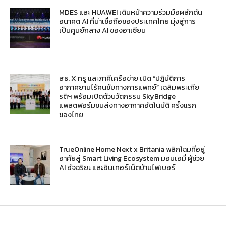
MDES และ HUAWEI เดินหน้าความร่วมมือผลักดัน
อนาคต AI ที่น่าเชื่อถือของประเทศไทย มุ่งสู่การ
เป็นศูนย์กลาง AI ของอาเซียน
สธ. X ทรู และภาคีเครือข่าย เปิด “ปฏิบัติการ
อากาศยานไร้คนขับทางการแพทย์” เฉลิมพระเกีย
รติฯ พร้อมเปิดตัวนวัตกรรม SkyBridge
แพลตฟอร์มขนส่งทางอากาศอัตโนมัติ ครั้งแรก
ของไทย
TrueOnline Home Next x Britania พลิกโฉมที่อยู่
อาศัยสู่ Smart Living Ecosystem มอบเอมี่ ผู้ช่วย
AI อัจฉริยะ และอินเทอร์เน็ตบ้านไฟเบอร์