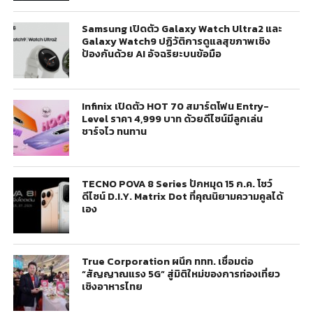
Samsung เปิดตัว Galaxy Watch Ultra2 และ
Galaxy Watch9 ปฏิวัติการดูแลสุขภาพเชิง
ป้องกันด้วย AI อัจฉริยะบนข้อมือ
Infinix เปิดตัว HOT 70 สมาร์ตโฟน Entry-
Level ราคา 4,999 บาท ด้วยดีไซน์มีลูกเล่น
ชาร์จไว ทนทาน
TECNO POVA 8 Series ปักหมุด 15 ก.ค. โชว์
ดีไซน์ D.I.Y. Matrix Dot ที่คุณนิยามความคูลได้
เอง
True Corporation ผนึก ททท. เชื่อมต่อ
“สัญญาณแรง 5G” สู่มิติใหม่ของการท่องเที่ยว
เชิงอาหารไทย