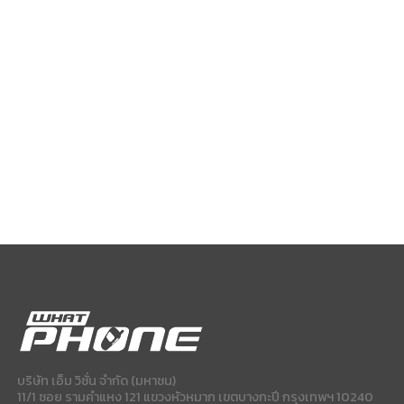
บริษัท เอ็ม วิชั่น จำกัด (มหาชน)
11/1 ซอย รามคำแหง 121 แขวงหัวหมาก เขตบางกะปี กรุงเทพฯ 10240