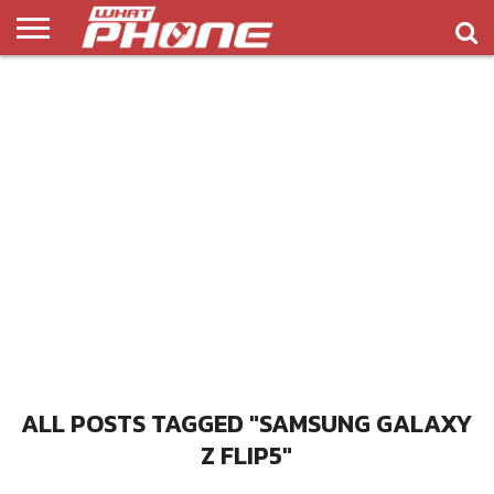
ข่าว
รีวิว
ทิป
แอพ
เกมส์
บทความ
COMPARISON
ติดต่อ
API
&
พลิ
เรา
NEW
ทริค
เคชั่น
ALL POSTS TAGGED "SAMSUNG GALAXY
Z FLIP5"