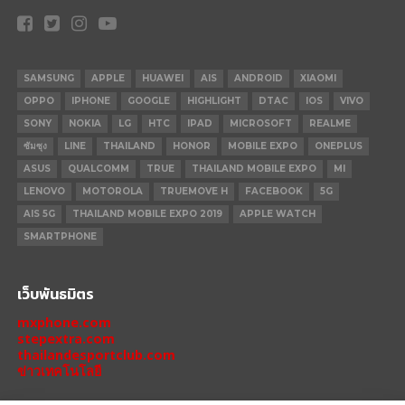
SAMSUNG
APPLE
HUAWEI
AIS
ANDROID
XIAOMI
OPPO
IPHONE
GOOGLE
HIGHLIGHT
DTAC
IOS
VIVO
SONY
NOKIA
LG
HTC
IPAD
MICROSOFT
REALME
ซัมซุง
LINE
THAILAND
HONOR
MOBILE EXPO
ONEPLUS
ASUS
QUALCOMM
TRUE
THAILAND MOBILE EXPO
MI
LENOVO
MOTOROLA
TRUEMOVE H
FACEBOOK
5G
AIS 5G
THAILAND MOBILE EXPO 2019
APPLE WATCH
SMARTPHONE
เว็บพันธมิตร
mxphone.com
stepextra.com
thailandesportclub.com
ข่าวเทคโนโลยี