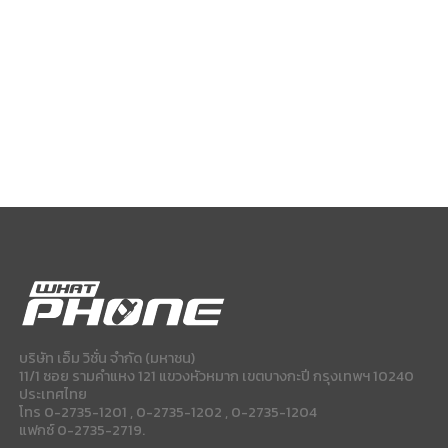
บริษัท เอ็ม วิชั่น จำกัด (มหาชน)
11/1 ซอย รามคำแหง 121 แขวงหัวหมาก เขตบางกะปี กรุงเทพฯ 10240
ประเทศไทย
โทร 0-2735-1201 , 0-2735-1202 , 0-2735-1204
แฟกซ์ 0-2735-2719.