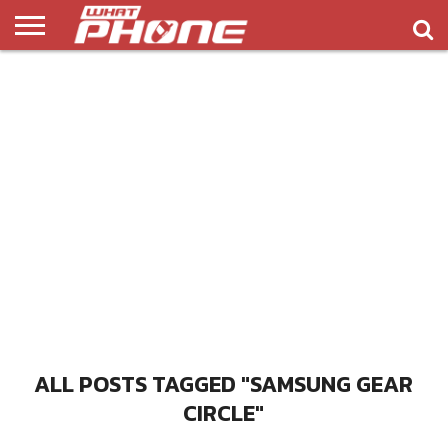
ข่าว
รีวิว
ทิป
แอพ
เกมส์
บทความ
COMPARISON
ติดต่อ
API
&
พลิ
เรา
NEW
ทริค
เคชั่น
ALL POSTS TAGGED "SAMSUNG GEAR
CIRCLE"