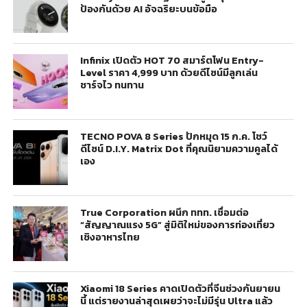
ป้องกันด้วย AI อัจฉริยะบนข้อมือ
Infinix เปิดตัว HOT 70 สมาร์ตโฟน Entry-
Level ราคา 4,999 บาท ด้วยดีไซน์มีลูกเล่น
ชาร์จไว ทนทาน
TECNO POVA 8 Series ปักหมุด 15 ก.ค. โชว์
ดีไซน์ D.I.Y. Matrix Dot ที่คุณนิยามความคูลได้
เอง
True Corporation ผนึก ททท. เชื่อมต่อ
“สัญญาณแรง 5G” สู่มิติใหม่ของการท่องเที่ยว
เชิงอาหารไทย
Xiaomi 18 Series คาดเปิดตัวที่จีนช่วงกันยายน
นี้ แต่รายงานล่าสุดเผยว่าจะไม่มีรุ่น Ultra แล้ว