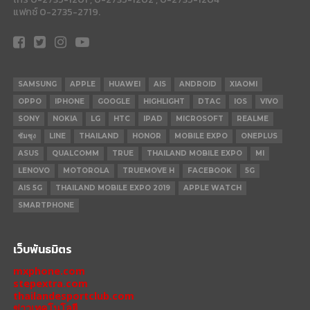
แฟกซ์ 0-2735-2719.
SAMSUNG
APPLE
HUAWEI
AIS
ANDROID
XIAOMI
OPPO
IPHONE
GOOGLE
HIGHLIGHT
DTAC
IOS
VIVO
SONY
NOKIA
LG
HTC
IPAD
MICROSOFT
REALME
ซัมซุง
LINE
THAILAND
HONOR
MOBILE EXPO
ONEPLUS
ASUS
QUALCOMM
TRUE
THAILAND MOBILE EXPO
MI
LENOVO
MOTOROLA
TRUEMOVE H
FACEBOOK
5G
AIS 5G
THAILAND MOBILE EXPO 2019
APPLE WATCH
SMARTPHONE
เว็บพันธมิตร
mxphone.com
stepextra.com
thailandesportclub.com
ข่าวเทคโนโลยี