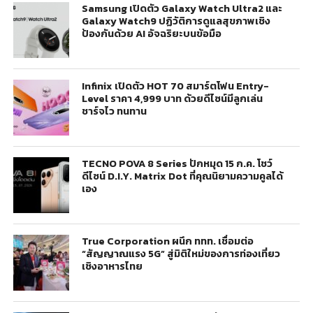
Samsung เปิดตัว Galaxy Watch Ultra2 และ
Galaxy Watch9 ปฏิวัติการดูแลสุขภาพเชิง
ป้องกันด้วย AI อัจฉริยะบนข้อมือ
Infinix เปิดตัว HOT 70 สมาร์ตโฟน Entry-
Level ราคา 4,999 บาท ด้วยดีไซน์มีลูกเล่น
ชาร์จไว ทนทาน
TECNO POVA 8 Series ปักหมุด 15 ก.ค. โชว์
ดีไซน์ D.I.Y. Matrix Dot ที่คุณนิยามความคูลได้
เอง
True Corporation ผนึก ททท. เชื่อมต่อ
“สัญญาณแรง 5G” สู่มิติใหม่ของการท่องเที่ยว
เชิงอาหารไทย