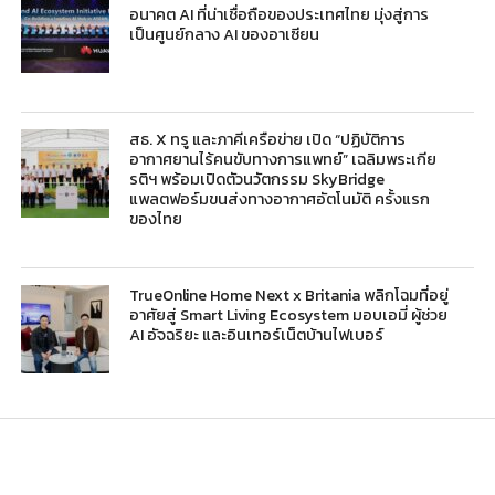
อนาคต AI ที่น่าเชื่อถือของประเทศไทย มุ่งสู่การ
เป็นศูนย์กลาง AI ของอาเซียน
สธ. X ทรู และภาคีเครือข่าย เปิด “ปฏิบัติการ
อากาศยานไร้คนขับทางการแพทย์” เฉลิมพระเกีย
รติฯ พร้อมเปิดตัวนวัตกรรม SkyBridge
แพลตฟอร์มขนส่งทางอากาศอัตโนมัติ ครั้งแรก
ของไทย
TrueOnline Home Next x Britania พลิกโฉมที่อยู่
อาศัยสู่ Smart Living Ecosystem มอบเอมี่ ผู้ช่วย
AI อัจฉริยะ และอินเทอร์เน็ตบ้านไฟเบอร์