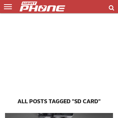
ข่าว
รีวิว
ทิป
แอพ
เกมส์
บทความ
COMPARISON
ติดต่อ
API
&
พลิ
เรา
NEW
ทริค
เคชั่น
ALL POSTS TAGGED "SD CARD"