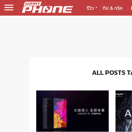
รีวิว
ทิป & ทริค
ALL POSTS T