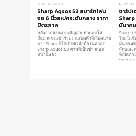
NEWS & UPDATE
NEWS & U
Sharp Aquos S3 สมาร์ทโฟน
ชาร์ปเต
จอ 6 นิ้วสเปคระดับกลาง ราคา
Sharp 
มิตรภาพ
มีนาคมน
หลังจากส่งหมายเชิญสายฟ้าแลบให้
Sharp ปร
สื่อมวลชนเข้าร่วมงานเปิดตัวที่เวียดนาม
ใหม่ในชื่
ทาง Sharp ก็ได้เปิดตัวมือถือรุ่นล่าสุด
มีนาคมที
Sharp Aquos S3 ตามที่เป็นข่าวก่อน
ลักษณะค
หน้านี้แล้ว
ที่เปิดตั
หลายๆ อ