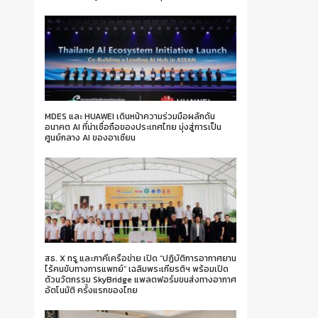
MDES และ HUAWEI เดินหน้าความร่วมมือผลักดัน
อนาคต AI ที่น่าเชื่อถือของประเทศไทย มุ่งสู่การเป็น
ศูนย์กลาง AI ของอาเซียน
สธ. X ทรู และภาคีเครือข่าย เปิด “ปฏิบัติการอากาศยาน
ไร้คนขับทางการแพทย์” เฉลิมพระเกียรติฯ พร้อมเปิด
ตัวนวัตกรรม SkyBridge แพลตฟอร์มขนส่งทางอากาศ
อัตโนมัติ ครั้งแรกของไทย