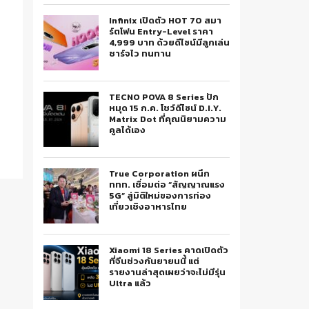
Infinix เปิดตัว HOT 70 สมา
ร์ตโฟน Entry-Level ราคา
4,999 บาท ด้วยดีไซน์มีลูกเล่น
ชาร์จไว ทนทาน
TECNO POVA 8 Series ปัก
หมุด 15 ก.ค. โชว์ดีไซน์ D.I.Y.
Matrix Dot ที่คุณนิยามความ
คูลได้เอง
True Corporation ผนึก
ททท. เชื่อมต่อ “สัญญาณแรง
5G” สู่มิติใหม่ของการท่อง
เที่ยวเชิงอาหารไทย
Xiaomi 18 Series คาดเปิดตัว
ที่จีนช่วงกันยายนนี้ แต่
รายงานล่าสุดเผยว่าจะไม่มีรุ่น
Ultra แล้ว