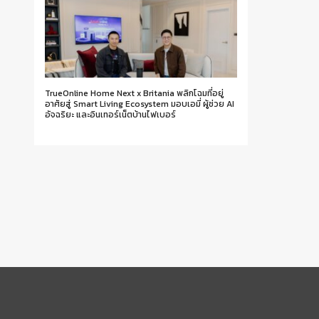
TrueOnline Home Next x Britania พลิกโฉมที่อยู่
อาศัยสู่ Smart Living Ecosystem มอบเอมี่ ผู้ช่วย AI
อัจฉริยะ และอินเทอร์เน็ตบ้านไฟเบอร์