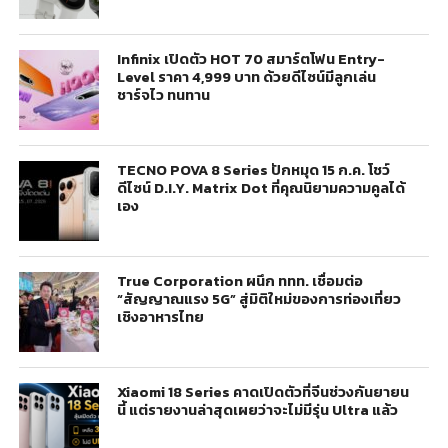
Infinix เปิดตัว HOT 70 สมาร์ตโฟน Entry-
Level ราคา 4,999 บาท ด้วยดีไซน์มีลูกเล่น
ชาร์จไว ทนทาน
TECNO POVA 8 Series ปักหมุด 15 ก.ค. โชว์
ดีไซน์ D.I.Y. Matrix Dot ที่คุณนิยามความคูลได้
เอง
True Corporation ผนึก ททท. เชื่อมต่อ
“สัญญาณแรง 5G” สู่มิติใหม่ของการท่องเที่ยว
เชิงอาหารไทย
Xiaomi 18 Series คาดเปิดตัวที่จีนช่วงกันยายน
นี้ แต่รายงานล่าสุดเผยว่าจะไม่มีรุ่น Ultra แล้ว