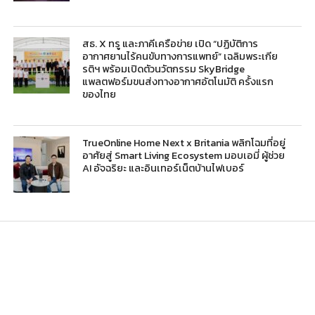
สธ. X ทรู และภาคีเครือข่าย เปิด “ปฏิบัติการ
อากาศยานไร้คนขับทางการแพทย์” เฉลิมพระเกีย
รติฯ พร้อมเปิดตัวนวัตกรรม SkyBridge
แพลตฟอร์มขนส่งทางอากาศอัตโนมัติ ครั้งแรก
ของไทย
TrueOnline Home Next x Britania พลิกโฉมที่อยู่
อาศัยสู่ Smart Living Ecosystem มอบเอมี่ ผู้ช่วย
AI อัจฉริยะ และอินเทอร์เน็ตบ้านไฟเบอร์