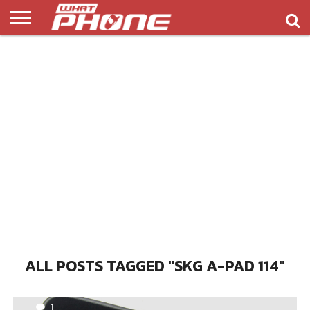
ข่าว
รีวิว
ทิป
แอพ
เกมส์
บทความ
COMPARISON
ติดต่อ
API
&
พลิ
เรา
NEW
ทริค
เคชั่น
ALL POSTS TAGGED "SKG A-PAD 114"
1