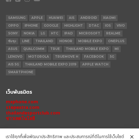
SAMSUNG
APPLE
HUAWEI
AIS
ANDROID
XIAOMI
OPPO
IPHONE
GOOGLE
HIGHLIGHT
DTAC
IOS
VIVO
SONY
NOKIA
LG
HTC
IPAD
MICROSOFT
REALME
ซัมซุง
LINE
THAILAND
HONOR
MOBILE EXPO
ONEPLUS
ASUS
QUALCOMM
TRUE
THAILAND MOBILE EXPO
MI
LENOVO
MOTOROLA
TRUEMOVE H
FACEBOOK
5G
AIS 5G
THAILAND MOBILE EXPO 2019
APPLE WATCH
SMARTPHONE
เว็บพันธมิตร
mxphone.com
stepextra.com
thailandesportclub.com
ข่าวเทคโนโลยี
เราใช้คุกกี้เพื่อพัฒนาประสิทธิภาพ และประสบการณ์ที่ดีในการใช้เว็บไซต์