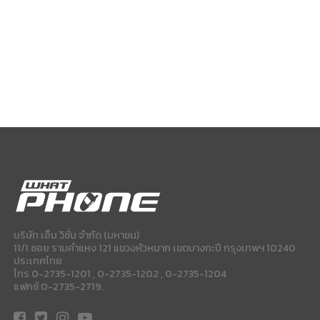
บริษัท เอ็ม วิชั่น จำกัด (มหาชน)
11/1 ซอย รามคำแหง 121 แขวงหัวหมาก เขตบางกะปี กรุงเทพฯ 10240
ประเทศไทย
โทร 0-2735-1201 , 0-2735-1202 , 0-2735-1204
แฟกซ์ 0-2735-2719.