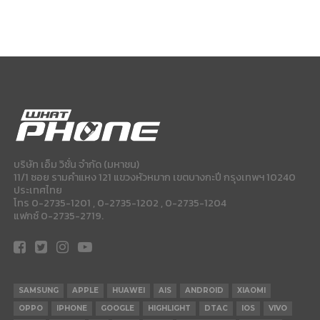
บริษัท เอ็ม วิชั่น จำกัด (มหาชน)
11/1 ซอย รามคำแหง 121 แขวงหัวหมาก เขตบางกะปี กรุงเทพฯ 10240
ประเทศไทย
โทร 0-2735-1201 , 0-2735-1202 , 0-2735-1204
แฟกซ์ 0-2735-2719.
SAMSUNG
APPLE
HUAWEI
AIS
ANDROID
XIAOMI
OPPO
IPHONE
GOOGLE
HIGHLIGHT
DTAC
IOS
VIVO