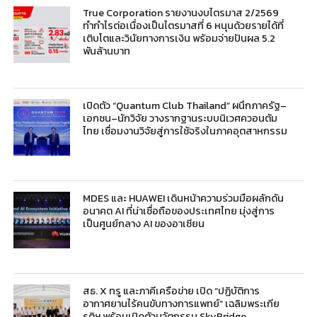
True Corporation รายงานงบไตรมาส 2/2569
ทำกำไรต่อเนื่องเป็นไตรมาสที่ 6 หนุนด้วยรายได้ที่
เติบโตและวินัยทางการเงิน พร้อมจ่ายปันผล 5.2
พันล้านบาท
เปิดตัว “Quantum Club Thailand” ผนึกภาครัฐ–
เอกชน–นักวิจัย วางรากฐานระบบนิเวศควอนตัม
ไทย เชื่อมงานวิจัยสู่การใช้จริงในภาคอุตสาหกรรม
MDES และ HUAWEI เดินหน้าความร่วมมือผลักดัน
อนาคต AI ที่น่าเชื่อถือของประเทศไทย มุ่งสู่การ
เป็นศูนย์กลาง AI ของอาเซียน
สธ. X ทรู และภาคีเครือข่าย เปิด “ปฏิบัติการ
อากาศยานไร้คนขับทางการแพทย์” เฉลิมพระเกีย
รติฯ พร้อมเปิดตัวนวัตกรรม SkyBridge