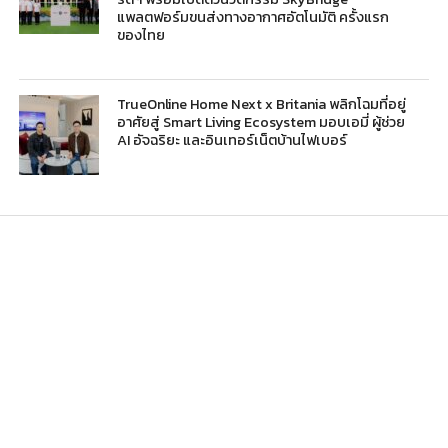
แพลตฟอร์มขนส่งทางอากาศอัตโนมัติ ครั้งแรก
ของไทย
TrueOnline Home Next x Britania พลิกโฉมที่อยู่
อาศัยสู่ Smart Living Ecosystem มอบเอมี่ ผู้ช่วย
AI อัจฉริยะ และอินเทอร์เน็ตบ้านไฟเบอร์