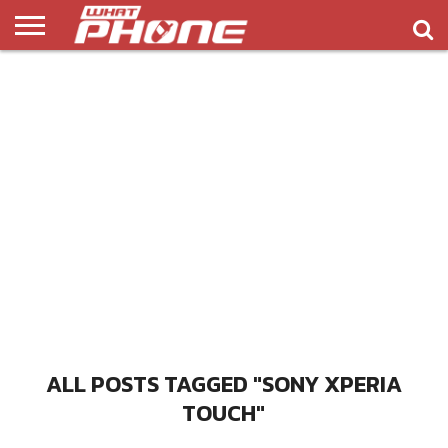
ข่าว
รีวิว
ทิป
แอพ
เกมส์
บทความ
COMPARISON
ติดต่อ
API
&
พลิ
เรา
NEW
ทริค
เคชั่น
ALL POSTS TAGGED "SONY XPERIA
TOUCH"