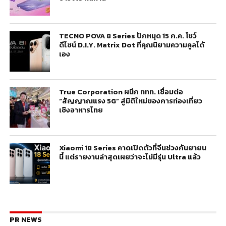
TECNO POVA 8 Series ปักหมุด 15 ก.ค. โชว์
ดีไซน์ D.I.Y. Matrix Dot ที่คุณนิยามความคูลได้
เอง
True Corporation ผนึก ททท. เชื่อมต่อ
“สัญญาณแรง 5G” สู่มิติใหม่ของการท่องเที่ยว
เชิงอาหารไทย
Xiaomi 18 Series คาดเปิดตัวที่จีนช่วงกันยายน
นี้ แต่รายงานล่าสุดเผยว่าจะไม่มีรุ่น Ultra แล้ว
PR NEWS