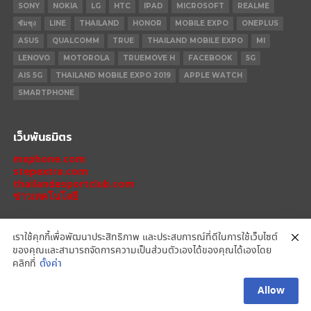
SONY
NOKIA
LG
HTC
IPAD
MICROSOFT
REALME
ซัมซุง
LINE
THAILAND
HONOR
MOBILE EXPO
ONEPLUS
ASUS
QUALCOMM
TRUE
THAILAND MOBILE EXPO
MI
LENOVO
MOTOROLA
TRUEMOVE H
FACEBOOK
5G
AIS 5G
THAILAND MOBILE EXPO 2019
APPLE WATCH
SMARTPHONE
เว็บพันธมิตร
mxphone.com
stepextra.com
thailandesportclub.com
ข่าวเทคโนโลยี
เราใช้คุกกี้เพื่อพัฒนาประสิทธิภาพ และประสบการณ์ที่ดีในการใช้เว็บไซต์
ของคุณและสามารถจัดการความเป็นส่วนตัวเองได้ของคุณได้เองโดย
IPHONE 14 PRO
IPHONE 14
IPHONE 11 PRO
IPHONE 11
XIAOMI
คลิกที่
ตั้งค่า
OPPO
HONOR
MOTOROLA
REALME
REDMI
Allow