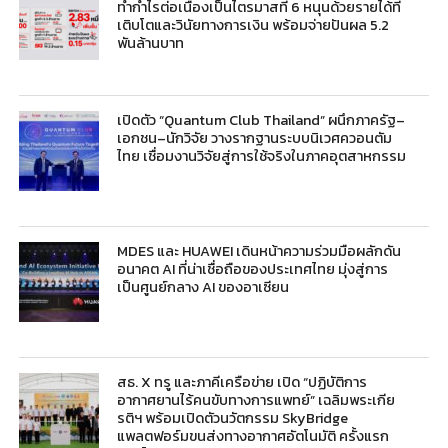
ทำกำไรต่อเนื่องเป็นไตรมาสที่ 6 หนุนด้วยรายได้ที่
เติบโตและวินัยทางการเงิน พร้อมจ่ายปันผล 5.2
พันล้านบาท
เปิดตัว “Quantum Club Thailand” ผนึกภาครัฐ–
เอกชน–นักวิจัย วางรากฐานระบบนิเวศควอนตัม
ไทย เชื่อมงานวิจัยสู่การใช้จริงในภาคอุตสาหกรรม
MDES และ HUAWEI เดินหน้าความร่วมมือผลักดัน
อนาคต AI ที่น่าเชื่อถือของประเทศไทย มุ่งสู่การ
เป็นศูนย์กลาง AI ของอาเซียน
สธ. X ทรู และภาคีเครือข่าย เปิด “ปฏิบัติการ
อากาศยานไร้คนขับทางการแพทย์” เฉลิมพระเกีย
รติฯ พร้อมเปิดตัวนวัตกรรม SkyBridge
แพลตฟอร์มขนส่งทางอากาศอัตโนมัติ ครั้งแรก