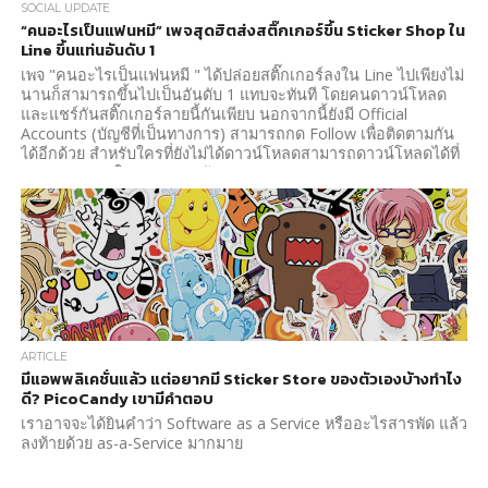
SOCIAL UPDATE
“คนอะไรเป็นแฟนหมี” เพจสุดฮิตส่งสติ๊กเกอร์ขึ้น Sticker Shop ใน
Line ขึ้นแท่นอันดับ 1
เพจ "คนอะไรเป็นแฟนหมี " ได้ปล่อยสติ๊กเกอร์ลงใน Line ไปเพียงไม่
นานก็สามารถขึ้นไปเป็นอันดับ 1 แทบจะทันที โดยคนดาวน์โหลด
และแชร์กันสติ๊กเกอร์ลายนี้กันเพียบ นอกจากนี้ยังมี Official
Accounts (บัญชีที่เป็นทางการ) สามารถกด Follow เพื่อติดตามกัน
ได้อีกด้วย สำหรับใครที่ยังไม่ได้ดาวน์โหลดสามารถดาวน์โหลดได้ที่
Sticker Shop ใน Line นะครับ
ARTICLE
มีแอพพลิเคชั่นแล้ว แต่อยากมี Sticker Store ของตัวเองบ้างทำไง
ดี? PicoCandy เขามีคำตอบ
เราอาจจะได้ยินคำว่า Software as a Service หรืออะไรสารพัด แล้ว
ลงท้ายด้วย as-a-Service มากมาย