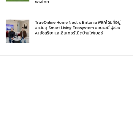
ของไทย
TrueOnline Home Next x Britania พลิกโฉมที่อยู่
อาศัยสู่ Smart Living Ecosystem มอบเอมี่ ผู้ช่วย
AI อัจฉริยะ และอินเทอร์เน็ตบ้านไฟเบอร์