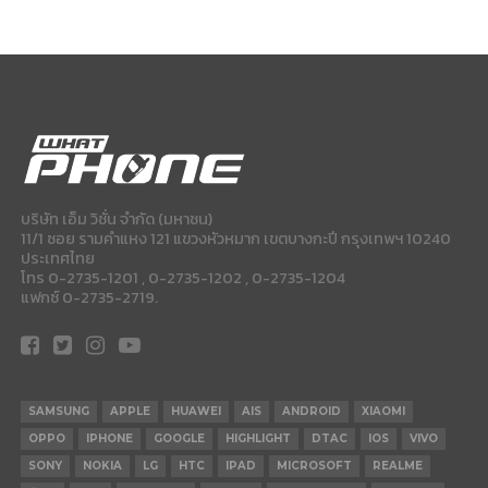
บริษัท เอ็ม วิชั่น จำกัด (มหาชน)
11/1 ซอย รามคำแหง 121 แขวงหัวหมาก เขตบางกะปี กรุงเทพฯ 10240
ประเทศไทย
โทร 0-2735-1201 , 0-2735-1202 , 0-2735-1204
แฟกซ์ 0-2735-2719.
SAMSUNG
APPLE
HUAWEI
AIS
ANDROID
XIAOMI
OPPO
IPHONE
GOOGLE
HIGHLIGHT
DTAC
IOS
VIVO
SONY
NOKIA
LG
HTC
IPAD
MICROSOFT
REALME