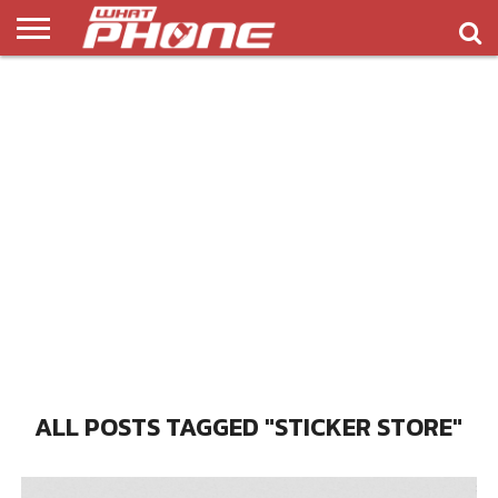
ข่าว
รีวิว
ทิป
แอพ
เกมส์
บทความ
COMPARISON
ติดต่อ
API
&
พลิ
เรา
NEW
ทริค
เคชั่น
ALL POSTS TAGGED "STICKER STORE"