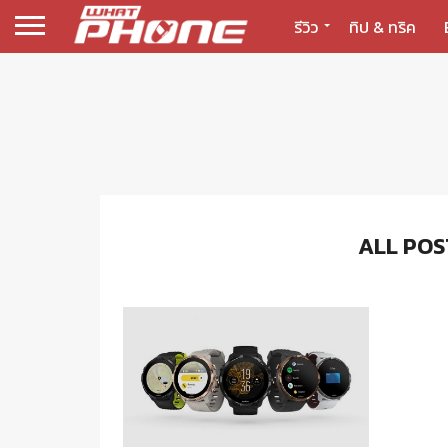
รีวิว
ทิป & ทริค
ALL POS