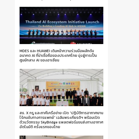
MDES และ HUAWEI เดินหน้าความร่วมมือผลักดัน
อนาคต AI ที่น่าเชื่อถือของประเทศไทย มุ่งสู่การเป็น
ศูนย์กลาง AI ของอาเซียน
สธ. X ทรู และภาคีเครือข่าย เปิด “ปฏิบัติการอากาศยาน
ไร้คนขับทางการแพทย์” เฉลิมพระเกียรติฯ พร้อมเปิด
ตัวนวัตกรรม SkyBridge แพลตฟอร์มขนส่งทางอากาศ
อัตโนมัติ ครั้งแรกของไทย