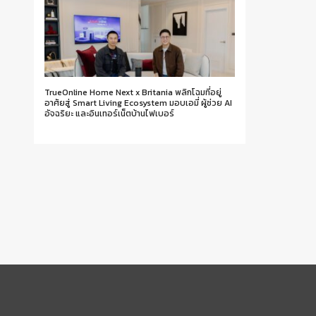
TrueOnline Home Next x Britania พลิกโฉมที่อยู่
อาศัยสู่ Smart Living Ecosystem มอบเอมี่ ผู้ช่วย AI
อัจฉริยะ และอินเทอร์เน็ตบ้านไฟเบอร์