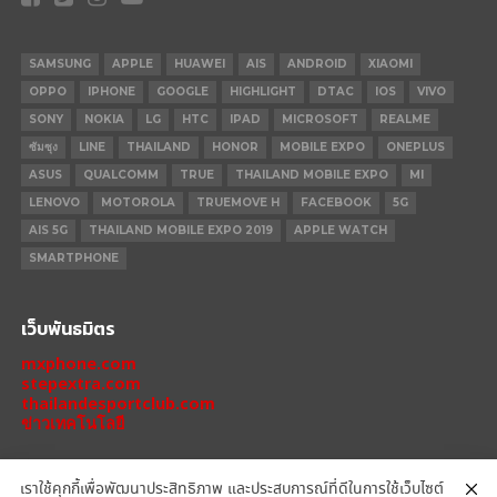
SAMSUNG
APPLE
HUAWEI
AIS
ANDROID
XIAOMI
OPPO
IPHONE
GOOGLE
HIGHLIGHT
DTAC
IOS
VIVO
SONY
NOKIA
LG
HTC
IPAD
MICROSOFT
REALME
ซัมซุง
LINE
THAILAND
HONOR
MOBILE EXPO
ONEPLUS
ASUS
QUALCOMM
TRUE
THAILAND MOBILE EXPO
MI
LENOVO
MOTOROLA
TRUEMOVE H
FACEBOOK
5G
AIS 5G
THAILAND MOBILE EXPO 2019
APPLE WATCH
SMARTPHONE
เว็บพันธมิตร
mxphone.com
stepextra.com
thailandesportclub.com
ข่าวเทคโนโลยี
เราใช้คุกกี้เพื่อพัฒนาประสิทธิภาพ และประสบการณ์ที่ดีในการใช้เว็บไซต์