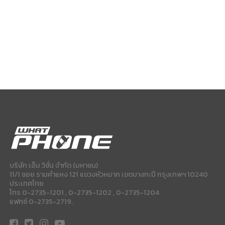
บริษัท เอ็ม วิชั่น จำกัด (มหาชน)
11/1 ซอย รามคำแหง 121 แขวงหัวหมาก เขตบางกะปี กรุงเทพฯ 10240
ประเทศไทย
โทร 0-2735-1201 , 0-2735-1202 , 0-2735-1204
แฟกซ์ 0-2735-2719.