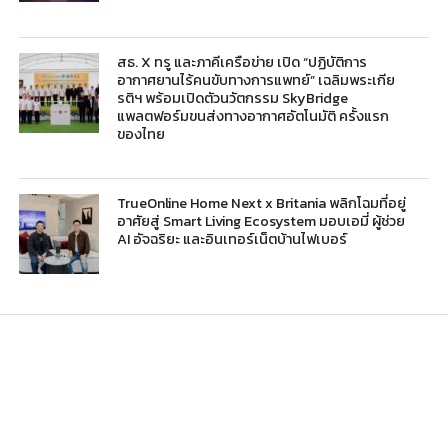
สธ. X ทรู และภาคีเครือข่าย เปิด “ปฏิบัติการ
อากาศยานไร้คนขับทางการแพทย์” เฉลิมพระเกีย
รติฯ พร้อมเปิดตัวนวัตกรรม SkyBridge
แพลตฟอร์มขนส่งทางอากาศอัตโนมัติ ครั้งแรก
ของไทย
TrueOnline Home Next x Britania พลิกโฉมที่อยู่
อาศัยสู่ Smart Living Ecosystem มอบเอมี่ ผู้ช่วย
AI อัจฉริยะ และอินเทอร์เน็ตบ้านไฟเบอร์