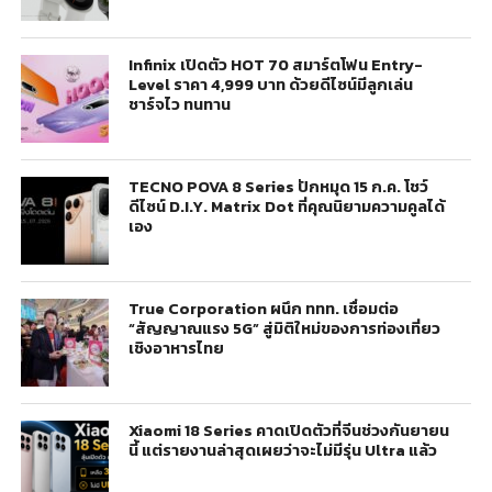
Infinix เปิดตัว HOT 70 สมาร์ตโฟน Entry-
Level ราคา 4,999 บาท ด้วยดีไซน์มีลูกเล่น
ชาร์จไว ทนทาน
TECNO POVA 8 Series ปักหมุด 15 ก.ค. โชว์
ดีไซน์ D.I.Y. Matrix Dot ที่คุณนิยามความคูลได้
เอง
True Corporation ผนึก ททท. เชื่อมต่อ
“สัญญาณแรง 5G” สู่มิติใหม่ของการท่องเที่ยว
เชิงอาหารไทย
Xiaomi 18 Series คาดเปิดตัวที่จีนช่วงกันยายน
นี้ แต่รายงานล่าสุดเผยว่าจะไม่มีรุ่น Ultra แล้ว