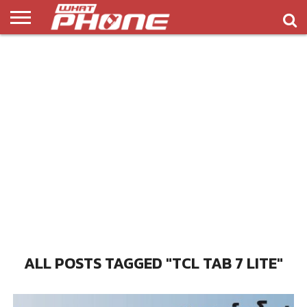
ข่าว
รีวิว
ทิป
แอพ
เกมส์
บทความ
COMPARISON
ติดต่อ
API
&
พลิ
เรา
NEW
ทริค
เคชั่น
ALL POSTS TAGGED "TCL TAB 7 LITE"