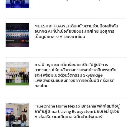
MDES และ HUAWEI เดินหน้าความร่วมมือผลักดัน
อนาคต AI ที่น่าเชื่อถือของประเทศไทย มุ่งสู่การ
เป็นศูนย์กลาง AI ของอาเซียน
สธ. X ทรู และภาคีเครือข่าย เปิด “ปฏิบัติการ
อากาศยานไร้คนขับทางการแพทย์” เฉลิมพระเกีย
รติฯ พร้อมเปิดตัวนวัตกรรม SkyBridge
แพลตฟอร์มขนส่งทางอากาศอัตโนมัติ ครั้งแรก
ของไทย
TrueOnline Home Next x Britania พลิกโฉมที่อยู่
อาศัยสู่ Smart Living Ecosystem มอบเอมี่ ผู้ช่วย
AI อัจฉริยะ และอินเทอร์เน็ตบ้านไฟเบอร์