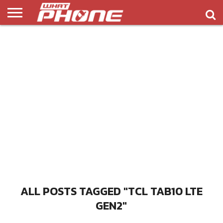
ข่าว
รีวิว
ทิป
แอพ
เกมส์
บทความ
COMPARISON
ติดต่อ
API
&
พลิ
เรา
NEW
ทริค
เคชั่น
ALL POSTS TAGGED "TCL TAB10 LTE
GEN2"