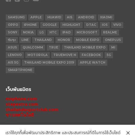
SAMSUNG
APPLE
HUAWEI
AIS
ANDROID
XIAOMI
OPPO
IPHONE
GOOGLE
HIGHLIGHT
DTAC
IOS
VIVO
SONY
NOKIA
LG
HTC
IPAD
MICROSOFT
REALME
ซัมซุง
LINE
THAILAND
HONOR
MOBILE EXPO
ONEPLUS
ASUS
QUALCOMM
TRUE
THAILAND MOBILE EXPO
MI
LENOVO
MOTOROLA
TRUEMOVE H
FACEBOOK
5G
AIS 5G
THAILAND MOBILE EXPO 2019
APPLE WATCH
SMARTPHONE
เว็บพันธมิตร
mxphone.com
stepextra.com
thailandesportclub.com
ข่าวเทคโนโลยี
เราใช้คุกกี้เพื่อพัฒนาประสิทธิภาพ และประสบการณ์ที่ดีในการใช้เว็บไซต์