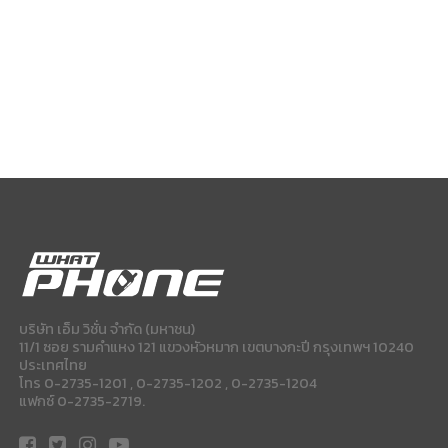
บริษัท เอ็ม วิชั่น จำกัด (มหาชน)
11/1 ซอย รามคำแหง 121 แขวงหัวหมาก เขตบางกะปี กรุงเทพฯ 10240
ประเทศไทย
โทร 0-2735-1201 , 0-2735-1202 , 0-2735-1204
แฟกซ์ 0-2735-2719.