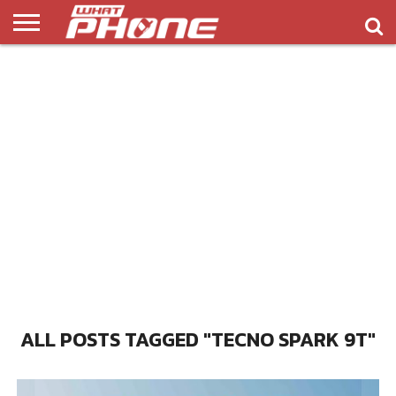
ข่าว
รีวิว
ทิป
แอพ
เกมส์
บทความ
COMPARISON
ติดต่อ
API
&
พลิ
เรา
NEW
ทริค
เคชั่น
ALL POSTS TAGGED "TECNO SPARK 9T"