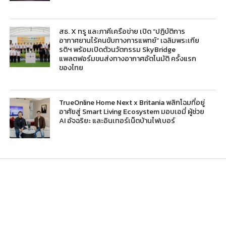
สธ. X ทรู และภาคีเครือข่าย เปิด “ปฏิบัติการ
อากาศยานไร้คนขับทางการแพทย์” เฉลิมพระเกีย
รติฯ พร้อมเปิดตัวนวัตกรรม SkyBridge
แพลตฟอร์มขนส่งทางอากาศอัตโนมัติ ครั้งแรก
ของไทย
TrueOnline Home Next x Britania พลิกโฉมที่อยู่
อาศัยสู่ Smart Living Ecosystem มอบเอมี่ ผู้ช่วย
AI อัจฉริยะ และอินเทอร์เน็ตบ้านไฟเบอร์